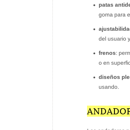
patas antid
goma para ev
ajustabilid
del usuario 
frenos
: per
o en superfi
diseños pl
usando.
ANDADOR