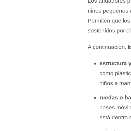
Los andadores pa
niños pequeños
Permiten que los
sostenidos por e
A continuación, l
estructura 
como plástic
niños a mant
ruedas o b
bases móvile
está dentro 