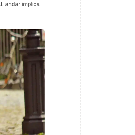
l
, andar implica
.