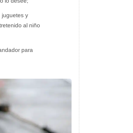
o lo desee;
 juguetes y
retenido al niño
 andador para