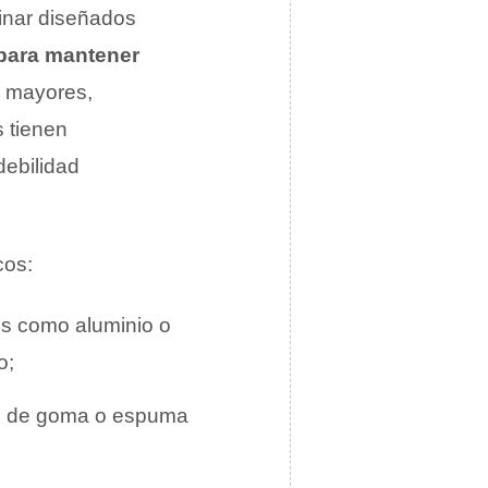
inar diseñados
 para mantener
s mayores,
s tienen
debilidad
cos:
os como aluminio o
o;
as de goma o espuma