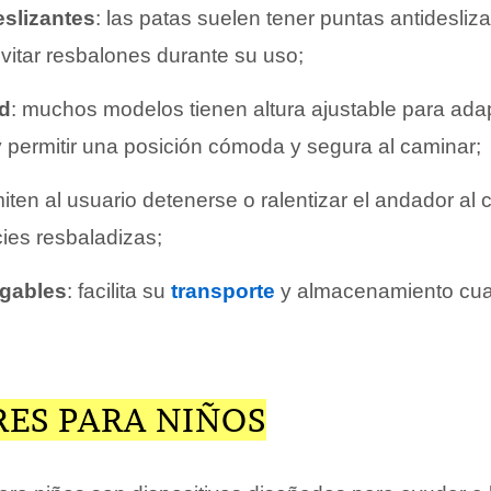
eslizantes
: las patas suelen tener puntas antidesli
itar resbalones durante su uso;
ad
: muchos modelos tienen altura ajustable para adap
y permitir una posición cómoda y segura al caminar;
miten al usuario detenerse o ralentizar el andador al
cies resbaladizas;
egables
: facilita su
transporte
y almacenamiento cua
ES PARA NIÑOS