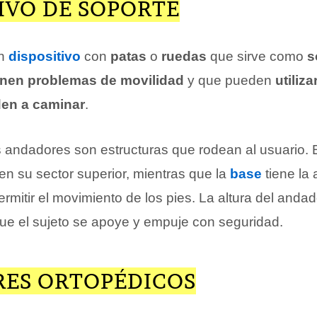
IVO DE SOPORTE
un
dispositivo
con
patas
o
ruedas
que sirve como
s
enen problemas de movilidad
y que pueden
utiliza
den a caminar
.
s andadores son estructuras que rodean al usuario. E
n su sector superior, mientras que la
base
tiene la 
rmitir el movimiento de los pies. La altura del andad
ue el sujeto se apoye y empuje con seguridad.
ES ORTOPÉDICOS