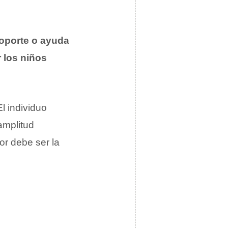
oporte o ayuda
r los niños
l individuo
amplitud
or debe ser la