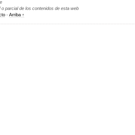
de
l o parcial de los contenidos de esta web
cto
-
Arriba ↑