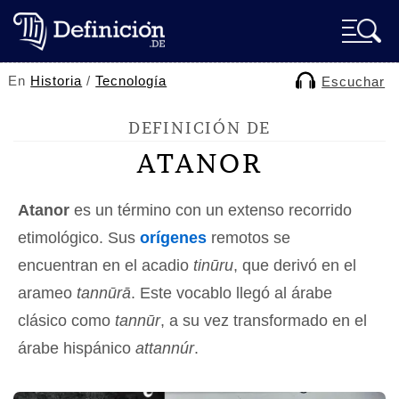
En
Historia
/
Tecnología
Escuchar
DEFINICIÓN DE
ATANOR
Atanor
es un término con un extenso recorrido
etimológico. Sus
orígenes
remotos se
encuentran en el acadio
tinūru
, que derivó en el
arameo
tannūrā
. Este vocablo llegó al árabe
clásico como
tannūr
, a su vez transformado en el
árabe hispánico
attannúr
.