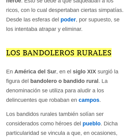
héroe
. Esto se debe a que saqueaban a los
ricos, con lo cual despertaban ciertas simpatías.
Desde las esferas del
poder
, por supuesto, se
los intentaba atrapar y eliminar.
LOS BANDOLEROS RURALES
En
América del Sur
, en el
siglo XIX
surgió la
figura del
bandolero o bandido rural
. La
denominación se utiliza para aludir a los
delincuentes que robaban en
campos
.
Los bandidos rurales también solían ser
considerados como héroes del
pueblo
. Dicha
particularidad se vincula a que, en ocasiones,