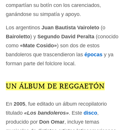
compartían su botín con los carenciados,
ganándose su simpatía y apoyo.
Los argentinos
Juan Bautista Vairoleto
(o
Bairoletto
) y
Segundo David Peralta
(conocido
como
«Mate Cosido»
) son dos de estos
bandoleros que trascendieron las
épocas
y ya
forman parte del folclore local.
UN ÁLBUM DE REGGAETÓN
En
2005
, fue editado un álbum recopilatorio
titulado
«Los bandoleros»
. Este
disco
,
producido por
Don Omar
, incluye temas