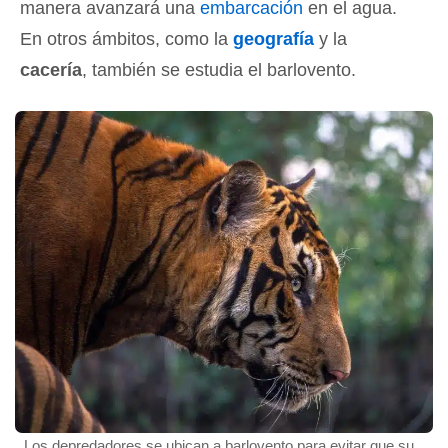
manera avanzará una
embarcación
en el agua.
En otros ámbitos, como la
geografía
y la
cacería
, también se estudia el barlovento.
Los depredadores se ubican a barlovento para evitar que su