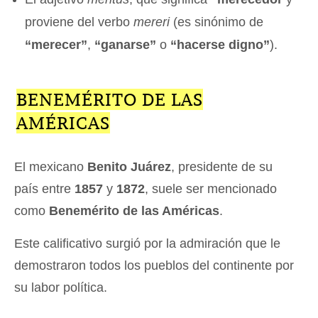
proviene del verbo
mereri
(es sinónimo de
“merecer”
,
“ganarse”
o
“hacerse digno”
).
BENEMÉRITO DE LAS
AMÉRICAS
El mexicano
Benito Juárez
, presidente de su
país entre
1857
y
1872
, suele ser mencionado
como
Benemérito de las Américas
.
Este calificativo surgió por la admiración que le
demostraron todos los pueblos del continente por
su labor política.