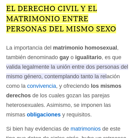
EL DERECHO CIVIL Y EL
MATRIMONIO ENTRE
PERSONAS DEL MISMO SEXO
La importancia del
matrimonio homosexual
,
también denominado
gay
o
igualitario
, es que
valida legalmente la unión entre dos personas del
mismo género, contemplando tanto la relación
como la
convivencia
, y ofreciendo
los mismos
derechos
de los cuales gozan las parejas
heterosexuales.
Asimismo, se imponen las
mismas
obligaciones
y requisitos.
Si bien hay evidencias de
matrimonios
de este