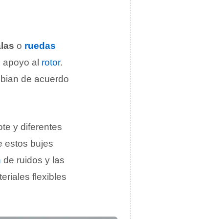
las
o
ruedas
e apoyo al
rotor
.
mbian de acuerdo
te y diferentes
e estos bujes
n
de ruidos y las
eriales flexibles