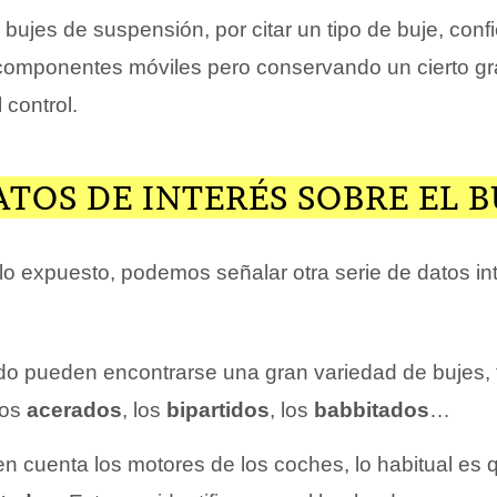
 bujes de suspensión, por citar un tipo de buje, conf
os componentes móviles pero conservando un cierto g
 control.
TOS DE INTERÉS SOBRE EL B
o expuesto, podemos señalar otra serie de datos in
do pueden encontrarse una gran variedad de bujes, 
los
acerados
, los
bipartidos
, los
babbitados
…
n cuenta los motores de los coches, lo habitual es q