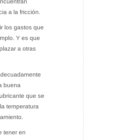
 encuentran
a a la fricción.
ir los gastos que
emplo. Y es que
plazar a otras
e adecuadamente
na buena
lubricante que se
 la temperatura
namiento.
e tener en