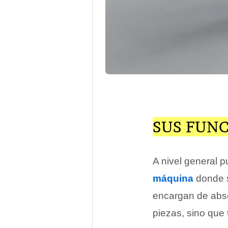
SUS FUN
A nivel general 
máquina
donde 
encargan de absor
piezas, sino que 