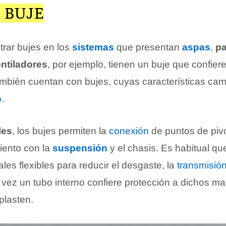
 BUJE
trar bujes en los
sistemas
que presentan
aspas
,
pa
ntiladores
, por ejemplo, tienen un buje que confier
mbién cuentan con bujes, cuyas características ca
o
.
les
, los bujes permiten la
conexión
de puntos de pivo
iento con la
suspensión
y el chasis. Es habitual qu
les flexibles para reducir el desgaste, la
transmisió
 vez un tubo interno confiere protección a dichos mat
plasten.