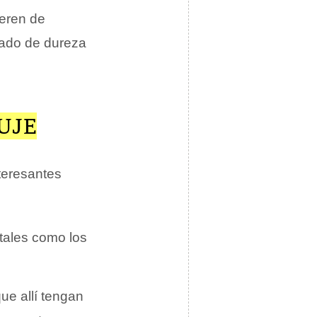
ieren de
rado de dureza
UJE
teresantes
tales como los
ue allí tengan