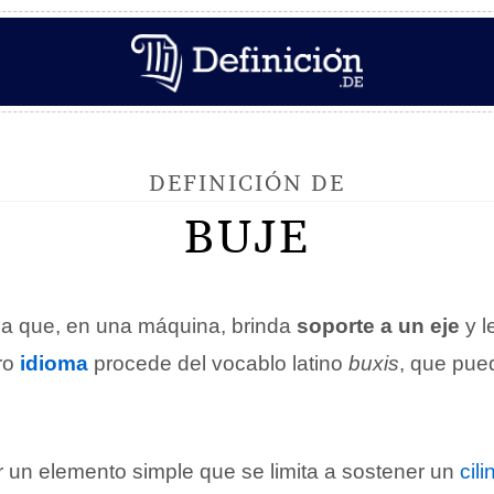
DEFINICIÓN DE
BUJE
za que, en una máquina, brinda
soporte a un eje
y l
ro
idioma
procede del vocablo latino
buxis
, que pue
r un elemento simple que se limita a sostener un
cili