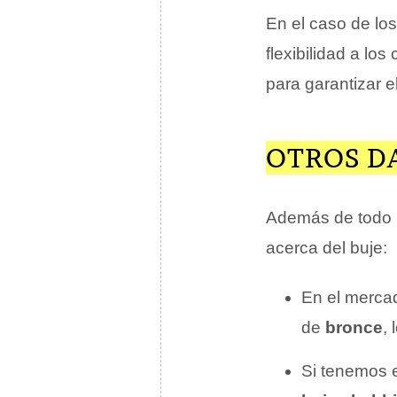
En el caso de los
flexibilidad a l
para garantizar el
OTROS DA
Además de todo l
acerca del buje:
En el merca
de
bronce
, 
Si tenemos e