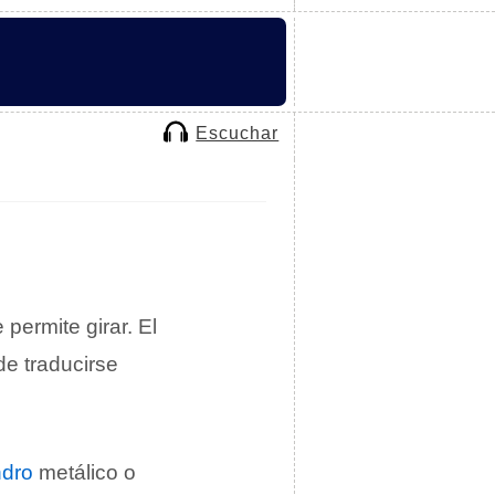
Escuchar
e permite girar. El
de traducirse
ndro
metálico o