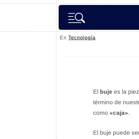
En
Tecnología
El
buje
es la pie
término de nuest
como
«caja»
.
El buje puede se