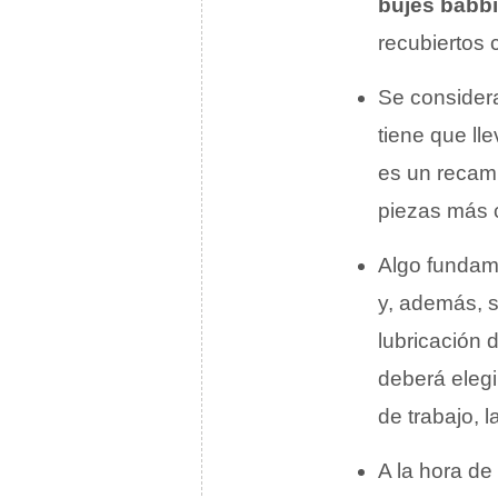
bujes babb
recubiertos 
Se considera
tiene que ll
es un recamb
piezas más 
Algo fundam
y, además, 
lubricación 
deberá elegi
de trabajo, 
A la hora de