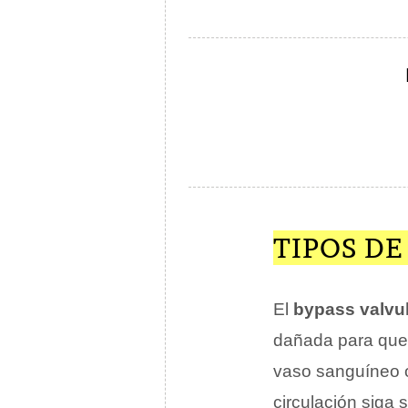
TIPOS DE
El
bypass valvu
dañada para que 
vaso sanguíneo o 
circulación siga