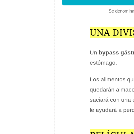
Se denomina 
UNA DIV
Un
bypass gást
estómago.
Los alimentos que
quedarán almacen
saciará con una 
le ayudará a per