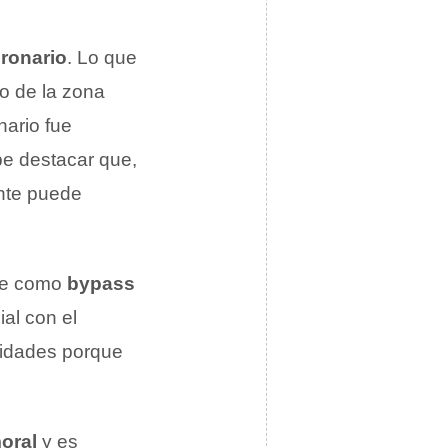
ronario
. Lo que
so de la zona
nario fue
be destacar que,
ente puede
oce como
bypass
ial con el
imidades porque
oral
y es