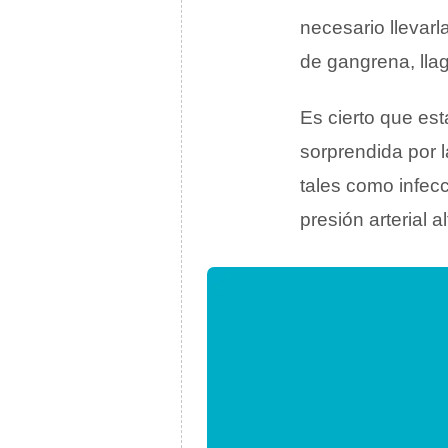
necesario llevarl
de gangrena, lla
Es cierto que es
sorprendida por 
tales como infec
presión arterial a