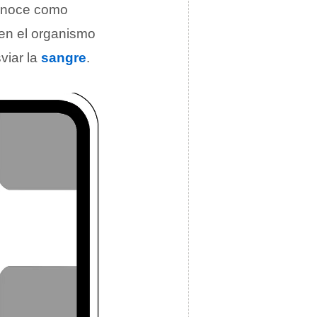
onoce como
 en el organismo
viar la
sangre
.