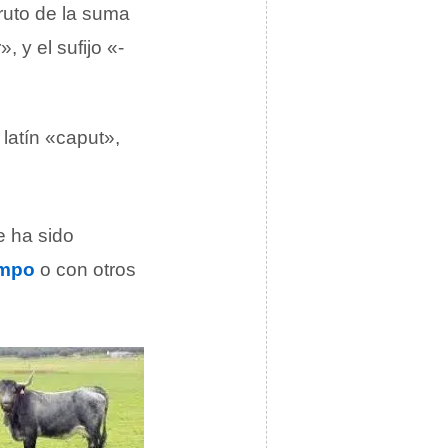
ruto de la suma
 y el sufijo «-
latín «caput»,
e ha sido
mpo
o con otros