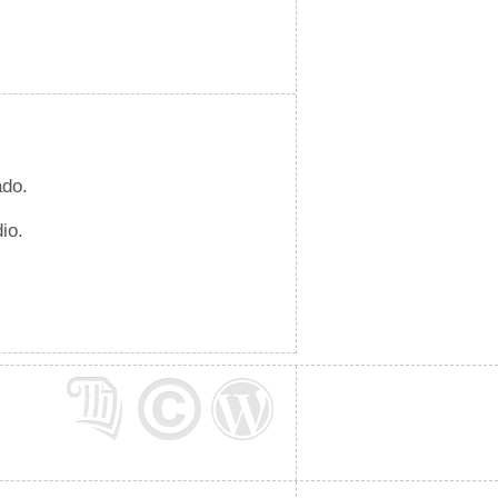
ado.
io.