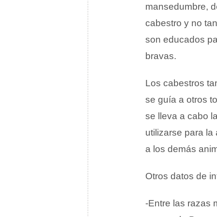
mansedumbre, de 
cabestro y no tan
son educados par
bravas.
Los cabestros t
se guía a otros t
se lleva a cabo l
utilizarse para l
a los demás anim
Otros datos de in
-Entre las razas