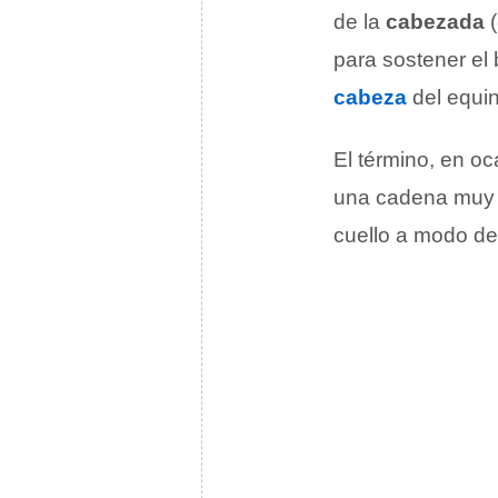
de la
cabezada
(
para sostener el 
cabeza
del equin
El término, en o
una cadena muy fi
cuello a modo d