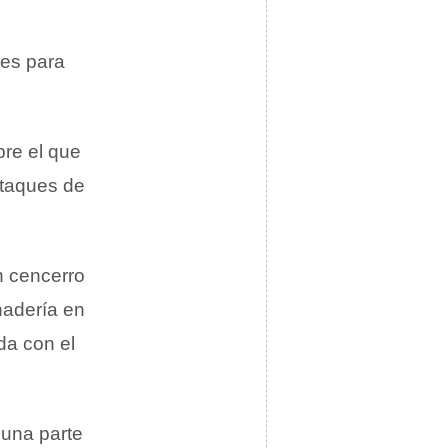
 es para
bre el que
ataques de
n cencerro
nadería en
da con el
 una parte