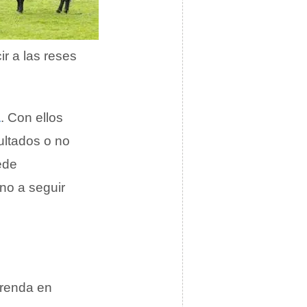
r a las reses
a
. Con ellos
ultados o no
uede
ino a seguir
rrenda en