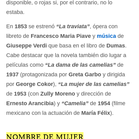
disponible, o rojas si, por el contrario, no lo
estaba.
En
1853
se estrenó
“La traviata”
, ópera con
libreto de
Francesco Maria Piave
y
música
de
Giuseppe Verdi
que basa en el libro de
Dumas
.
Cabe destacar que la novela también dio lugar a
películas como
“La dama de las camelias”
de
1937
(protagonizada por
Greta Garbo
y dirigida
por
George Cokor
),
“La mujer de las camelias”
de
1953
(con
Zully Moreno
y dirección de
Ernesto Arancibia
) y
“Camelia”
de
1954
(filme
mexicano con la actuación de
María Félix
).
NOMBRE DE MUJER