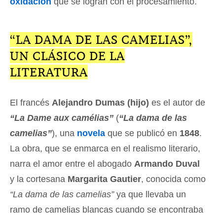
oxidación
que se logran con el procesamiento.
“LA DAMA DE LAS CAMELIAS”,
UN CLÁSICO DE LA
LITERATURA
El francés
Alejandro Dumas (hijo)
es el autor de
“La Dame aux camélias”
(
“La dama de las
camelias”
), una
novela
que se publicó en
1848
.
La obra, que se enmarca en el realismo literario,
narra el amor entre el abogado
Armando Duval
y la cortesana
Margarita Gautier
, conocida como
“La dama de las camelias”
ya que llevaba un
ramo de camelias blancas cuando se encontraba