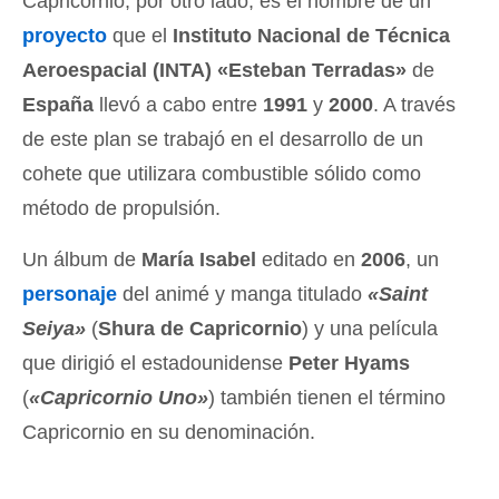
Capricornio, por otro lado, es el nombre de un
proyecto
que el
Instituto Nacional de Técnica
Aeroespacial (INTA) «Esteban Terradas»
de
España
llevó a cabo entre
1991
y
2000
. A través
de este plan se trabajó en el desarrollo de un
cohete que utilizara combustible sólido como
método de propulsión.
Un álbum de
María Isabel
editado en
2006
, un
personaje
del animé y manga titulado
«Saint
Seiya»
(
Shura de Capricornio
) y una película
que dirigió el estadounidense
Peter Hyams
(
«Capricornio Uno»
) también tienen el término
Capricornio en su denominación.