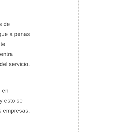
s de
 que a penas
nte
uentra
el servicio,
s en
 y esto se
as empresas,