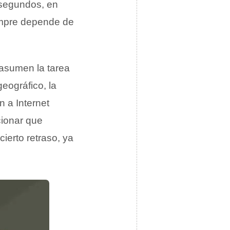
 segundos, en
empre depende de
asumen la tarea
eográfico, la
 a Internet
cionar que
ierto retraso, ya