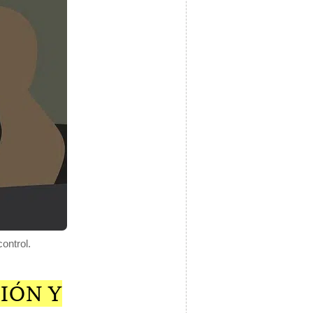
control.
IÓN Y