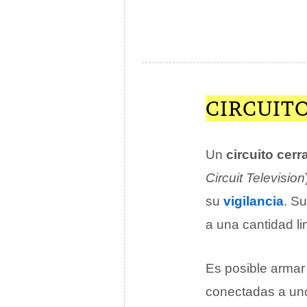
CIRCUIT
Un
circuito cerr
Circuit Television
su
vigilancia
. S
a una cantidad li
Es posible armar
conectadas a uno