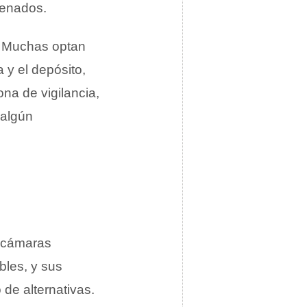
cenados.
. Muchas optan
a y el depósito,
na de vigilancia,
 algún
s cámaras
bles, y sus
de alternativas.