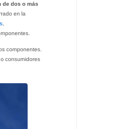
n de dos o más
errado en la
as
,
componentes.
e los componentes.
es o consumidores