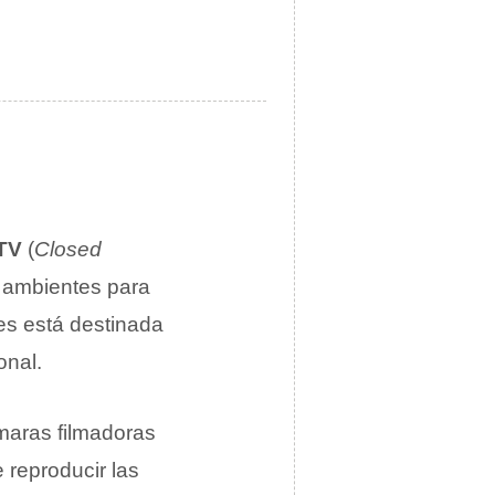
TV
(
Closed
s ambientes para
es está destinada
onal.
aras filmadoras
 reproducir las