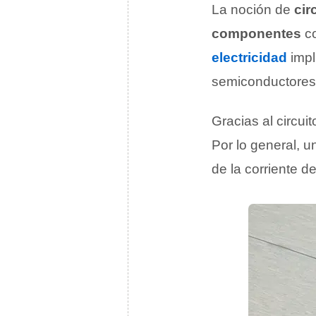
La noción de
cir
componentes
co
electricidad
impl
semiconductore
Gracias al circuit
Por lo general, u
de la corriente d