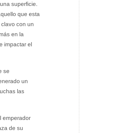
una superficie.
quello que esta
l clavo con un
 más en la
e impactar el
e se
 generado un
muchas las
el emperador
raza de su