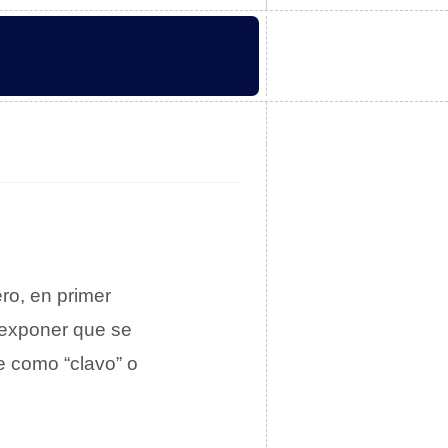
ero, en primer
 exponer que se
se como “clavo” o