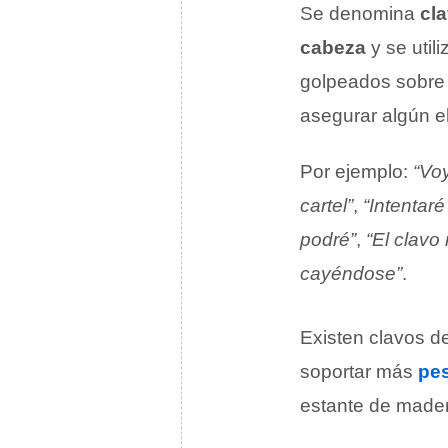
Se denomina
cl
cabeza
y se util
golpeados sobre 
asegurar algún e
Por ejemplo:
“Voy
cartel”
,
“Intentaré
podré”
,
“El clavo
cayéndose”
.
Existen clavos d
soportar más
pe
estante de mader