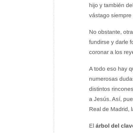
hijo y también d
vástago siempre c
No obstante, otr
fundirse y darle f
coronar a los re
A todo eso hay qu
numerosas dudas
distintos rincone
a Jesús. Así, pu
Real de Madrid, 
El
árbol del clav