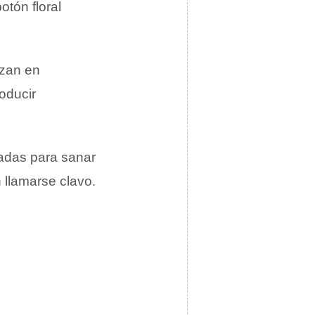
botón floral
izan en
oducir
adas para sanar
 llamarse clavo.