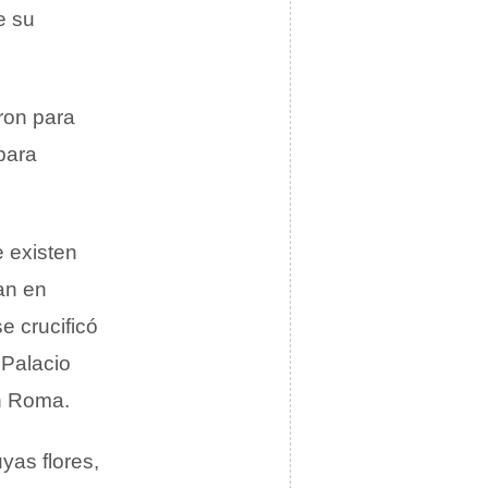
e su
ron para
 para
e existen
an en
e crucificó
 Palacio
en Roma.
yas flores,