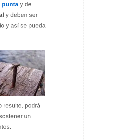
e
punta
y de
al
y deben ser
io y así se pueda
 resulte, podrá
 sostener un
ntos.