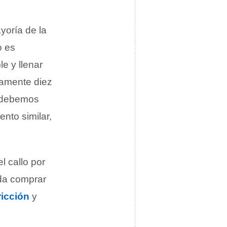
yoría de la
o es
e y llenar
damente diez
, debemos
nto similar,
l callo por
nda comprar
ricción
y