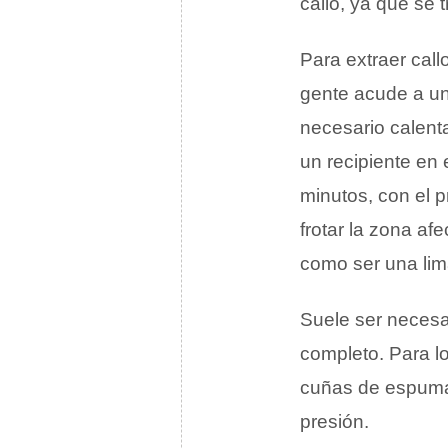
callo, ya que se 
Para extraer call
gente acude a un 
necesario calent
un recipiente en
minutos, con el 
frotar la zona af
como ser una lim
Suele ser necesar
completo. Para l
cuñas de espuma 
presión.