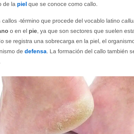
o de la
piel
que se conoce como callo.
s callos -término que procede del vocablo latino
call
ano
o en el
pie
, ya que son sectores que suelen est
o se registra una sobrecarga en la piel, el organismo
anismo de
defensa
. La formación del callo también
.