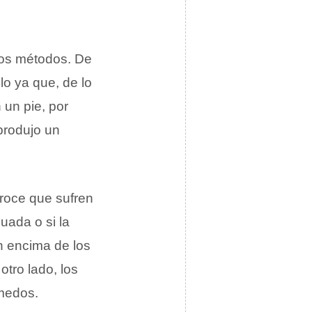
ntos métodos. De
lo ya que, de lo
 un pie, por
produjo un
 roce que sufren
cuada o si la
n encima de los
tro lado, los
medos.