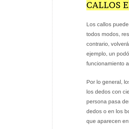
CALLOS E
Los callos pueden
todos modos, resu
contrario, volver
ejemplo, un podó
funcionamiento a
Por lo general, l
los dedos con ci
persona pasa dem
dedos o en los bo
que aparecen en