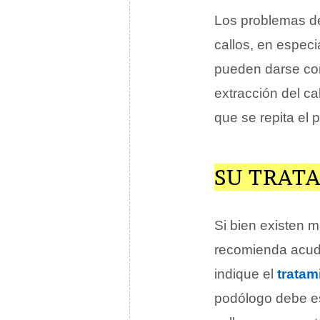
Los problemas 
callos, en espec
pueden darse com
extracción del ca
que se repita el 
SU TRAT
Si bien existen m
recomienda acudi
indique el
tratam
podólogo debe es