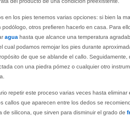
trata del producto de una condición preexistente.
os en los pies tenemos varias opciones: si bien la ma
podólogo, otros prefieren hacerlo en casa. Para ell
ar
agua
hasta que alcance una temperatura agradabl
 el cual podamos remojar los pies durante aproxima
propósito de que se ablande el callo. Seguidamente
ectada con una piedra pómez o cualquier otro instrume
a.
io repetir este proceso varias veces hasta eliminar e
os callos que aparecen entre los dedos se recomie
de silicona, que sirven para disminuir el grado de
f