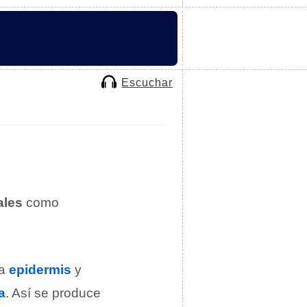
Escuchar
ales
como
la
epidermis
y
a
. Así se produce