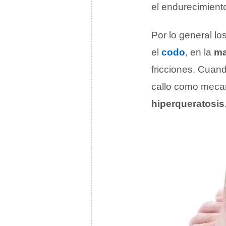
el endurecimient
Por lo general lo
el
codo
, en la
m
fricciones. Cuand
callo como mec
hiperqueratosis