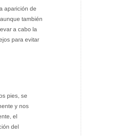
 aparición de
, aunque también
evar a cabo la
ejos para evitar
os pies, se
nente y nos
te, el
ción del