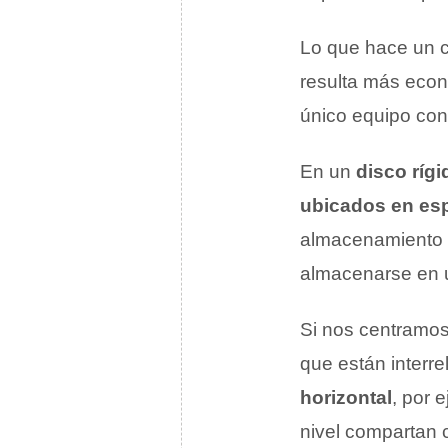
Lo que hace un cl
resulta más econ
único equipo co
En un
disco rígi
ubicados en es
almacenamiento 
almacenarse en u
Si nos centramos
que están interr
horizontal
, por 
nivel compartan c