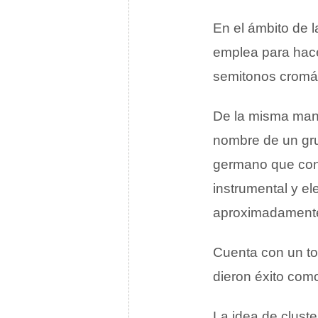
En el ámbito de l
emplea para hace
semitonos cromát
De la misma mane
nombre de un gru
germano que cons
instrumental y e
aproximadament
Cuenta con un to
dieron éxito como
La idea de cluste