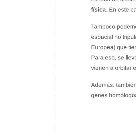
física
. En este c
Tampoco podemos 
espacial no trip
Europea) que tie
Para eso, se lle
vienen a orbitar e
Además, también 
genes homólogos