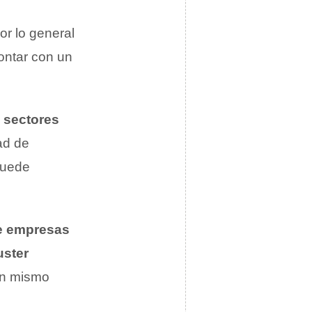
or lo general
ontar con un
 sectores
ad de
uede
e empresas
uster
un mismo