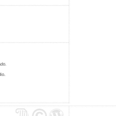
ado.
io.