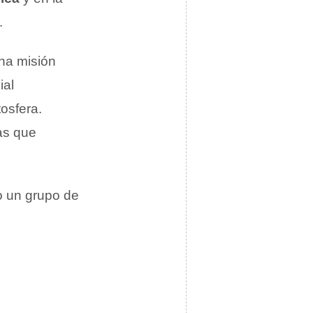
.
na misión
ial
osfera.
as que
o un grupo de