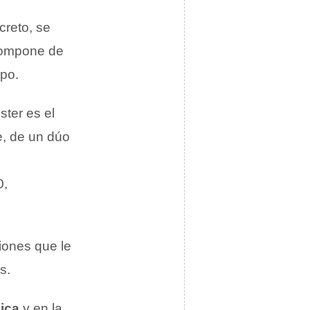
creto, se
 compone de
mpo.
ter es el
e, de un dúo
0,
iones que le
s.
ica
y en la