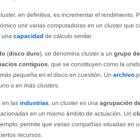
uster, en definitiva, es incrementar el rendimiento. P
ómico unir varias computadoras en un cluster que c
n una
capacidad
de cálculo similar.
do
(
disco duro
), se denomina cluster a un
grupo de
pacios contiguos
, que se constituyen como la unid
más pequeña en el disco en cuestión. Un
archivo
p
no o en más clusters.
 en las
industrias
, un cluster es una
agrupación d
elacionadas en un mismo ámbito de actuación. Un
cl
ejemplo, permite que varias compañías situadas en 
iertos recursos.