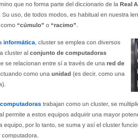
mino que no forma parte del diccionario de la
Real 
. Su uso, de todos modos, es habitual en nuestra le
e como
“cúmulo”
o
“racimo”
.
la
informática
, cluster se emplea con diversos
a cluster al
conjunto de computadoras
e se relacionan entre sí a través de una
red de
actuando como una
unidad
(es decir, como una
).
computadoras
trabajan como un cluster, se multipl
ual permite a estos equipos adquirir una mayor potenc
a equipo, por lo tanto, se suma y así el cluster fun
r computadora.