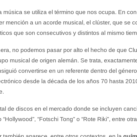
a música se utiliza el término que nos ocupa. En con
r mención a un acorde musical, el clúster, que se
icos que son consecutivos y distintos al mismo tie
ra, no podemos pasar por alto el hecho de que Clus
po musical de origen alemán. Se trata, exactament
iguió convertirse en un referente dentro del género
lectrónico desde la década de los años 70 hasta 201
e.
tal de discos en el mercado donde se incluyen canc
 “Hollywood”, “Fotschi Tong” o “Rote Riki”, entre otra
r también aparece, entre otros contextos, en la
quím