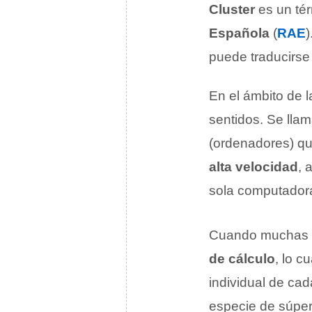
Cluster
es un tér
Española
(
RAE
)
puede traducirs
En el ámbito de 
sentidos. Se llam
(ordenadores) qu
alta velocidad
, 
sola computadora
Cuando muchas
de cálculo
, lo c
individual de cad
especie de súpe