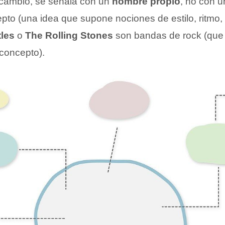
n cambio, se señala con un
nombre propio
, no con u
to (una idea que supone nociones de estilo, ritmo, lí
les
o
The Rolling Stones
son bandas de rock (que 
 concepto).