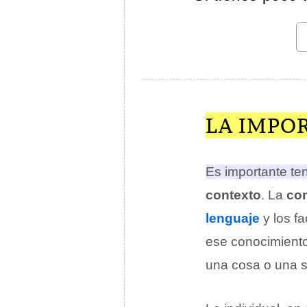
LA IMPO
Es importante te
contexto
. La
con
lenguaje
y los fa
ese conocimiento
una cosa o una si