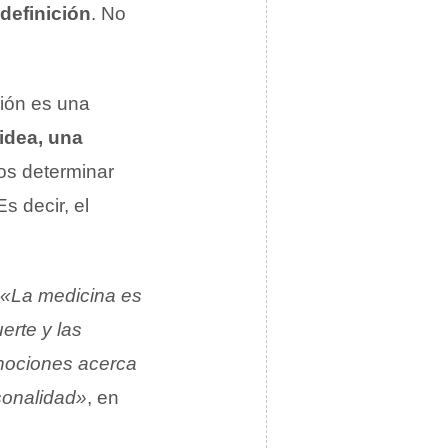
definición
. No
ción es una
idea, una
mos determinar
s decir, el
«La medicina es
erte y las
nociones acerca
sonalidad»
, en