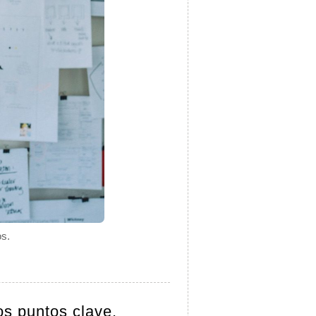
os.
os puntos clave.