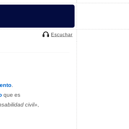
Escuchar
ento
.
o
que es
sabilidad civil»
,