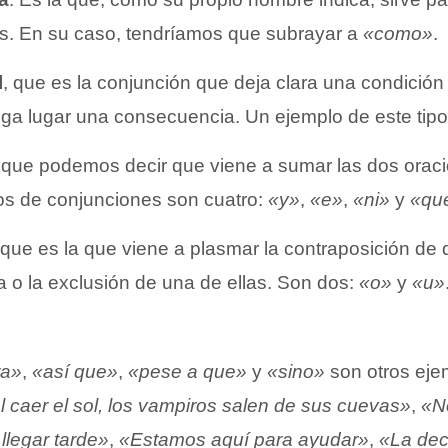
s. En su caso, tendríamos que subrayar a
«como»
.
l
, que es la conjunción que deja clara una condició
ga lugar una consecuencia. Un ejemplo de este tipo
 que podemos decir que viene a sumar las dos orac
pos de conjunciones son cuatro:
«y»
,
«e»
,
«ni»
y
«qu
 que es la que viene a plasmar la contraposición de 
ia o la exclusión de una de ellas. Son dos:
«o»
y
«u»
ra»
,
«así que»
,
«pese a que»
y
«sino»
son otros eje
l caer el sol, los vampiros salen de sus cuevas»
,
«N
llegar tarde»
,
«Estamos aquí para ayudar»
,
«La dec