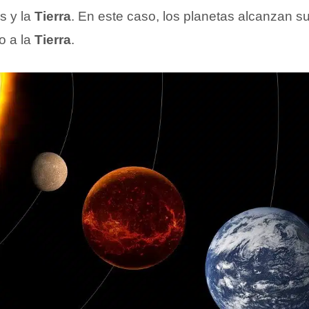
es y la
Tierra
. En este caso, los planetas alcanzan 
o a la
Tierra
.