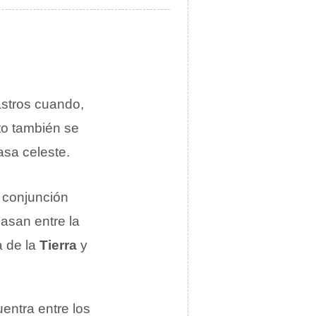
astros cuando,
to también se
asa celeste.
a conjunción
 pasan entre la
 de la
Tierra
y
entra entre los