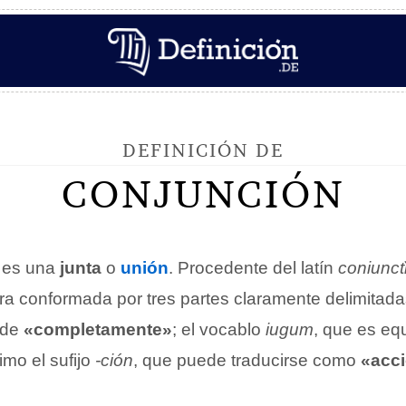
DEFINICIÓN DE
CONJUNCIÓN
es una
junta
o
unión
. Procedente del latín
coniunct
ra conformada por tres partes claramente delimitadas
 de
«completamente»
; el vocablo
iugum
, que es eq
timo el sufijo
-ción
, que puede traducirse como
«acci