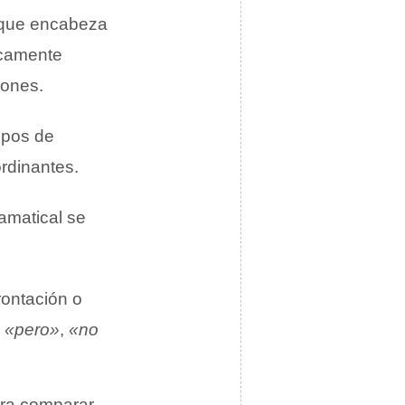
e que encabeza
icamente
iones.
upos de
ordinantes.
amatical se
rontación o
«pero»
,
«no
ara comparar