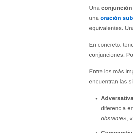
Una
conjunción
una
oración su
equivalentes. Un
En concreto, ten
conjunciones. Por
Entre los más im
encuentran las si
Adversativ
diferencia e
obstante»
,
«
Comparativ