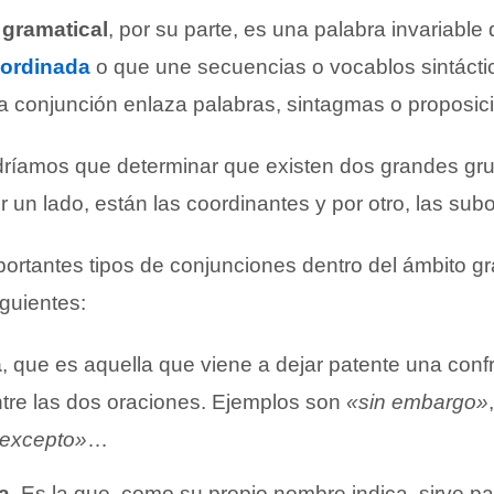
 gramatical
, por su parte, es una palabra invariabl
bordinada
o que une secuencias o vocablos sintáct
a conjunción enlaza palabras, sintagmas o proposic
dríamos que determinar que existen dos grandes gr
 un lado, están las coordinantes y por otro, las sub
portantes tipos de conjunciones dentro del ámbito gr
guientes:
a
, que es aquella que viene a dejar patente una conf
ntre las dos oraciones. Ejemplos son
«sin embargo»
,
excepto»
…
a
. Es la que, como su propio nombre indica, sirve p