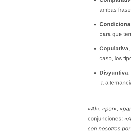
ambas frase
Condiciona
para que ten
Copulativa
,
caso, los ti
Disyuntiva
,
la alternanc
«Al»
,
«por»
,
«pa
conjunciones:
«A
con nosotros por 