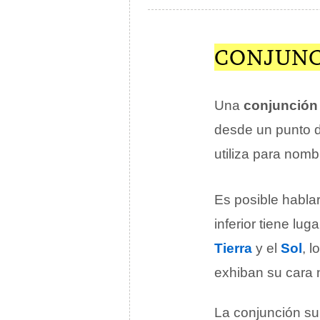
CONJUNC
Una
conjunción
desde un punto d
utiliza para nom
Es posible habla
inferior tiene lug
Tierra
y el
Sol
, 
exhiban su cara 
La conjunción su