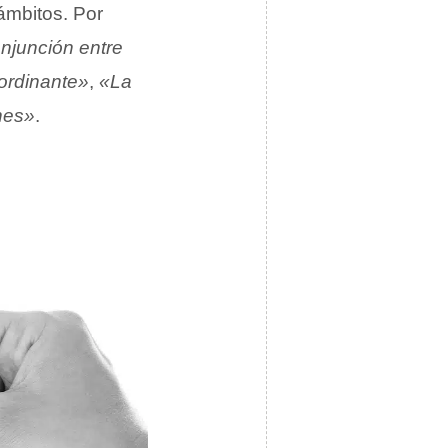
 ámbitos. Por
njunción entre
ordinante»
,
«La
nes»
.