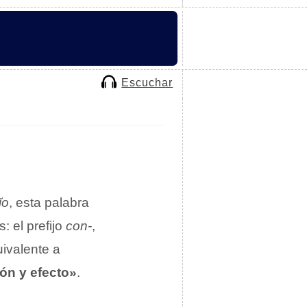
Escuchar
ĭo
, esta palabra
: el prefijo
con-
,
uivalente a
ón y efecto»
.