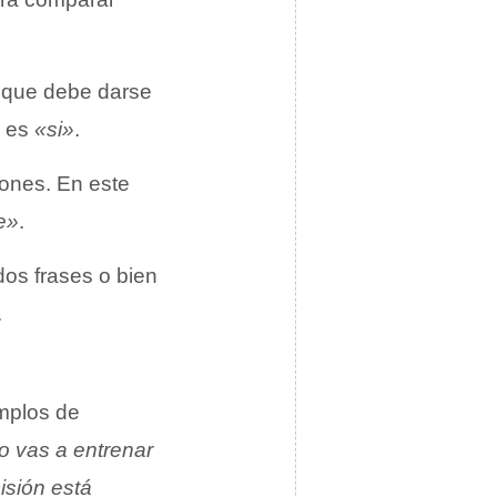
n que debe darse
 es
«si»
.
iones. En este
e»
.
dos frases o bien
.
mplos de
o vas a entrenar
isión está