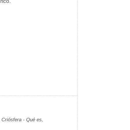
rico.
.
Criósfera - Qué es,