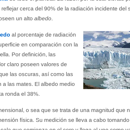
reflejar cerca del 90% de la radiación incidente del 
poseen un alto
albedo
.
bedo
al porcentaje de radiación
uperficie en comparación con la
lla. Por definición, las
lor claro poseen valores de
ue las oscuras, así como las
n a las mates. El albedo medio
ta ronda el 38%.
mensional, o sea que se trata de una magnitud que n
ensión física. Su medición se lleva a cabo tomand
scala que comienza en el cero y llega al uno como va