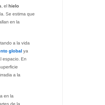
s
, el
hielo
ida. Se estima que
llan en la
ctando a la vida
nto global
ya
al espacio. En
superficie
rradia a la
a en la
artes de la