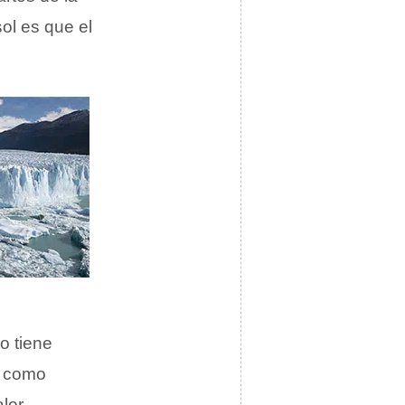
sol es que el
o tiene
o como
lor