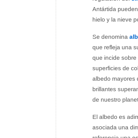
Antártida pueden 
hielo y la nieve 
Se denomina
al
que refleja una s
que incide sobre e
superficies de co
albedo mayores q
brillantes supera
de nuestro plane
El albedo es adi
asociada una dim
referencia una e