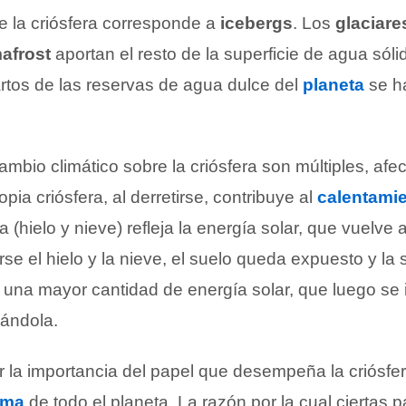
e la criósfera corresponde a
icebergs
. Los
glaciare
afrost
aportan el resto de la superficie de agua sól
artos de las reservas de agua dulce del
planeta
se ha
ambio climático sobre la criósfera son múltiples, afe
pia criósfera, al derretirse, contribuye al
calentamie
a (hielo y nieve) refleja la energía solar, que vuelve 
rse el hielo y la nieve, el suelo queda expuesto y la 
 una mayor cantidad de energía solar, que luego se i
tándola.
 la importancia del papel que desempeña la criósfer
ima
de todo el planeta. La razón por la cual ciertas p