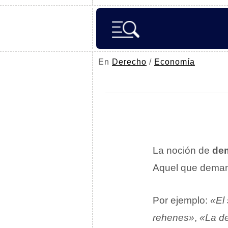
En
Derecho
/
Economía
La noción de
de
Aquel que demand
Por ejemplo:
«El
rehenes»
,
«La de