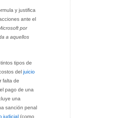
rmula y justifica
 acciones ante el
icrosoft por
da a aquellos
intos tipos de
costos del
juicio
falta de
el pago de una
cluye una
na sanción penal
 judicial
(como