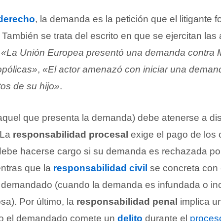
derecho
, la demanda es la petición que el litigante fo
. También se trata del escrito en que se ejercitan las
:
«La Unión Europea presentó una demanda contra M
opólicas»
,
«El actor amenazó con iniciar una deman
os de su hijo»
.
aquel que presenta la demanda) debe atenerse a dist
 La
responsabilidad procesal
exige el pago de los 
ebe hacerse cargo si su demanda es rechazada por 
ntras que la
responsabilidad civil
se concreta con 
l demandado (cuando la demanda es infundada o in
sa). Por último, la
responsabilidad penal
implica u
do el demandado comete un
delito
durante el
proceso