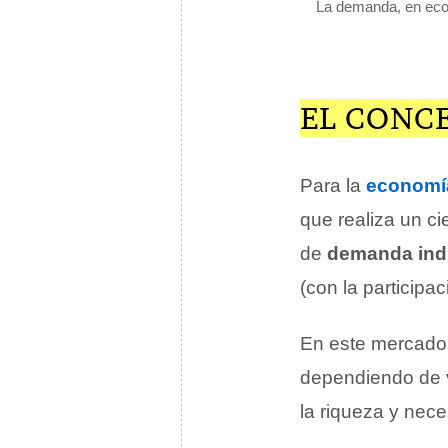
La demanda, en econ
EL CONC
Para la
economí
que realiza un c
de
demanda indi
(con la particip
En este mercado
dependiendo de v
la riqueza y nece