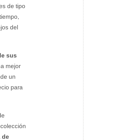
es de tipo
 tiempo,
jos del
de sus
na mejor
 de un
ecio para
de
ecolección
a de