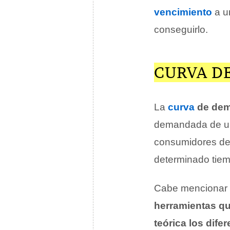
vencimiento
a u
conseguirlo.
CURVA D
La
curva
de de
demandada de un 
consumidores des
determinado tie
Cabe mencionar q
herramientas qu
teórica los dif