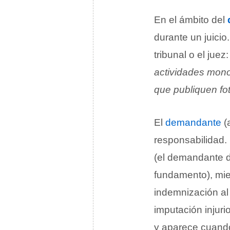
En el ámbito del
durante un juicio
tribunal o el juez
actividades mon
que publiquen fot
El
demandante
(
responsabilidad.
(el demandante d
fundamento), mie
indemnización a
imputación injurio
y aparece cuan