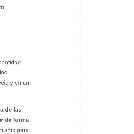
vó
 cantidad
los
ecio y en un
a de las
ar de forma
l mismo para