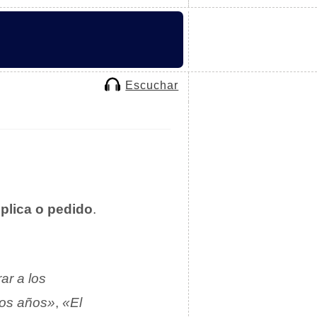
Escuchar
úplica o pedido
.
ar a los
mos años»
,
«El