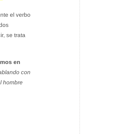
nte el verbo
 dos
, se trata
vemos en
hablando con
 el hombre