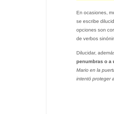
En ocasiones, mu
se escribe diluci
opciones son corr
de verbos sinóni
Dilucidar, ademá
penumbras o a u
Mario en la puert
intentó proteger a