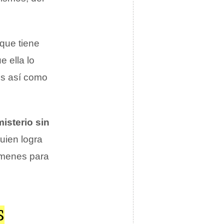
que tiene
e ella lo
tes así como
misterio sin
uien logra
rímenes para
S