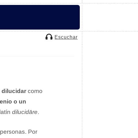
Escuchar
o
dilucidar
como
genio o un
latín
dilucidāre
.
personas. Por