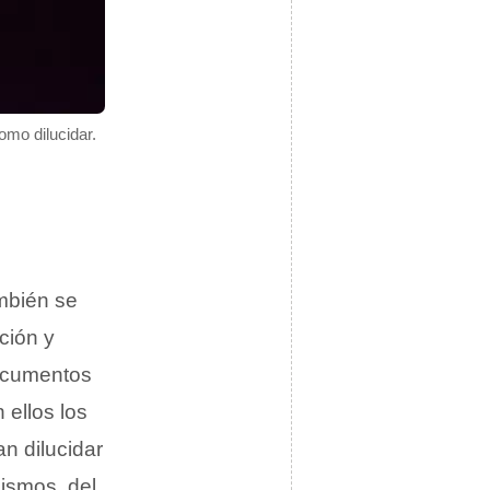
mo dilucidar.
mbién se
ción y
documentos
 ellos los
an dilucidar
cismos, del