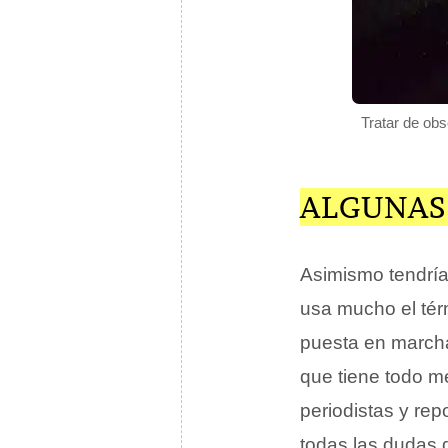
Tratar de ob
ALGUNAS
Asimismo tendría
usa mucho el térm
puesta en marcha
que tiene todo me
periodistas y rep
todas las dudas 