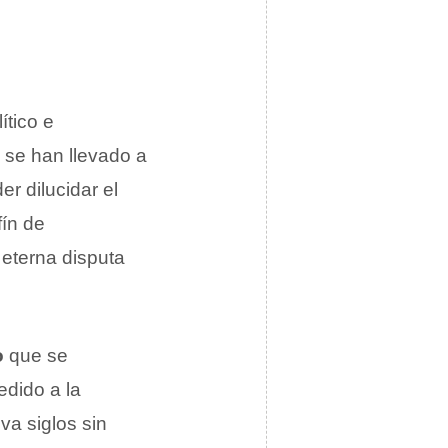
ítico e
, se han llevado a
r dilucidar el
fín de
 eterna disputa
o
que se
edido a la
va siglos sin