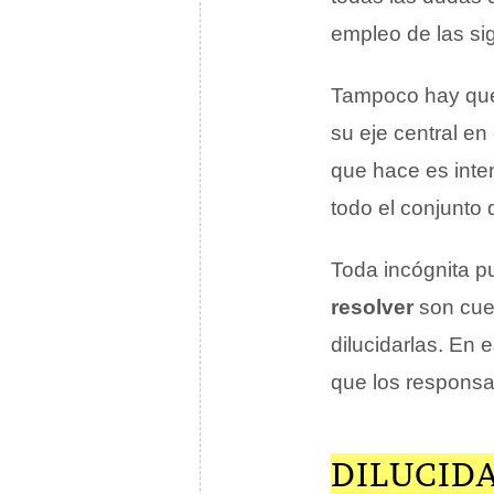
empleo de las s
Tampoco hay que 
su eje central en 
que hace es inten
todo el conjunto 
Toda incógnita p
resolver
son cues
dilucidarlas. En 
que los responsa
DILUCID