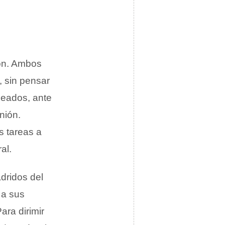
ón. Ambos
, sin pensar
leados, ante
nión.
s tareas a
al.
adridos del
 a sus
ra dirimir