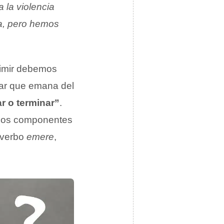
 la violencia
sia, pero hemos
irimir debemos
nar que emana del
r o terminar”
.
 dos componentes
 verbo
emere
,