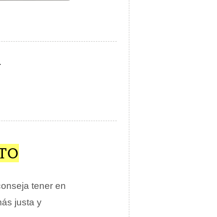
.
CTO
aconseja tener en
ás justa y