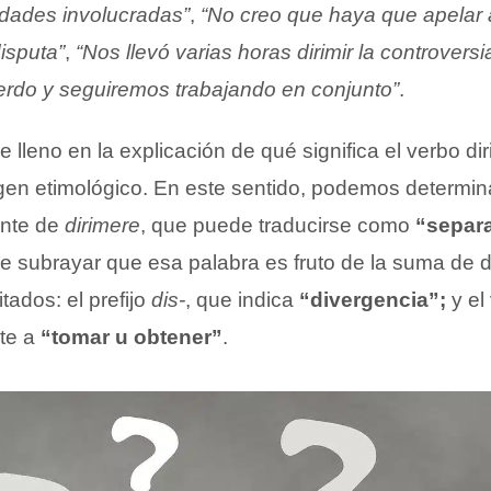
dades involucradas”
,
“No creo que haya que apelar a
disputa”
,
“Nos llevó varias horas dirimir la controver
erdo y seguiremos trabajando en conjunto”
.
e lleno en la explicación de qué significa el verbo d
igen etimológico. En este sentido, podemos determi
ente de
dirimere
, que puede traducirse como
“separa
e subrayar que esa palabra es fruto de la suma de
tados: el prefijo
dis-
, que indica
“divergencia”;
y el
te a
“tomar u obtener”
.