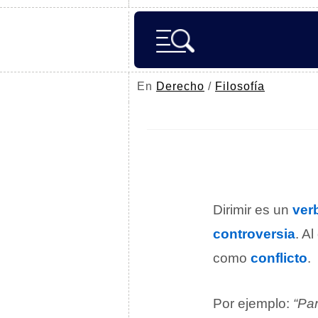
En
Derecho
/
Filosofía
Dirimir es un
ver
controversia
. A
como
conflicto
.
Por ejemplo:
“Par