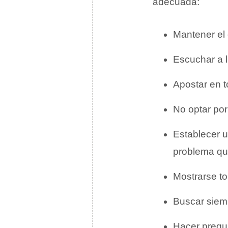
adecuada:
Mantener el 
Escuchar a l
Apostar en t
No optar por 
Establecer u
problema que
Mostrarse to
Buscar siemp
Hacer pregun