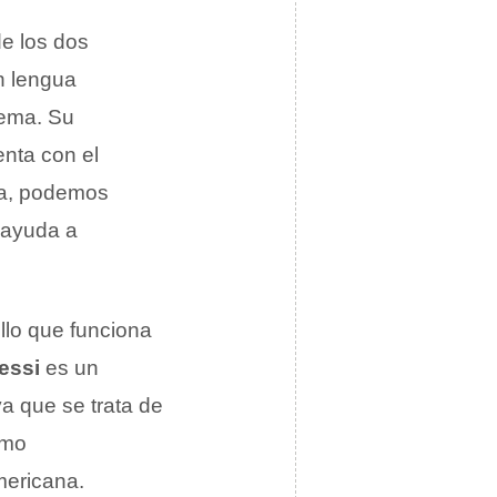
de los dos
en lengua
lema. Su
nta con el
ña, podemos
 ayuda a
llo que funciona
essi
es un
ya que se trata de
imo
mericana.