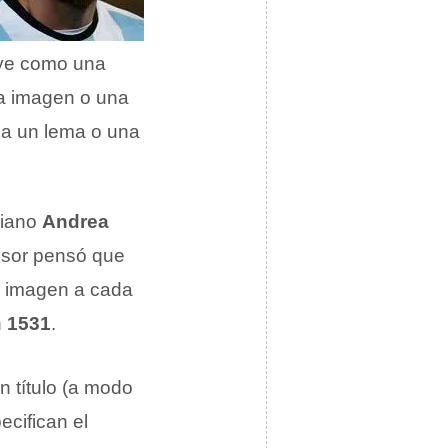
uye como una
na imagen o una
aba un lema o una
aliano
Andrea
resor pensó que
a imagen a cada
n
1531
.
 título (a modo
ecifican el