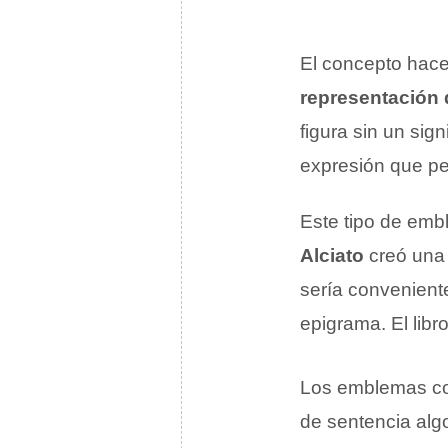
El concepto hace
representación 
figura sin un sig
expresión que pe
Este tipo de emb
Alciato
creó una
sería convenient
epigrama. El lib
Los emblemas con
de sentencia algo