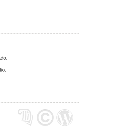
ado.
io.