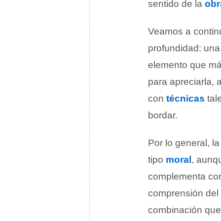
sentido de la
obr
Veamos a contin
profundidad: un
elemento que más
para apreciarla,
con
técnicas
tal
bordar.
Por lo general, l
tipo
moral
, aunq
complementa con 
comprensión del 
combinación que 