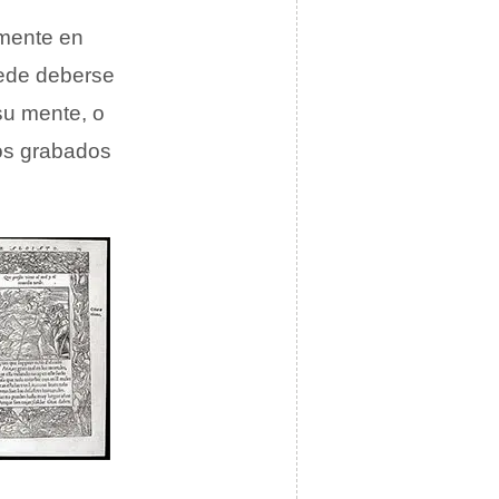
lmente en
uede deberse
su mente, o
los grabados