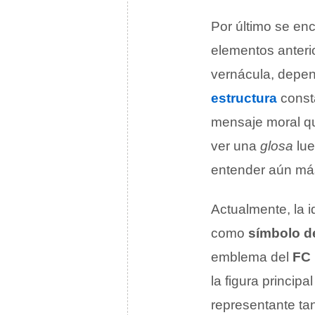
Por último se enc
elementos anterio
vernácula, depen
estructura
const
mensaje moral q
ver una
glosa
lue
entender aún más
Actualmente, la i
como
símbolo d
emblema del
FC 
la figura princip
representante ta