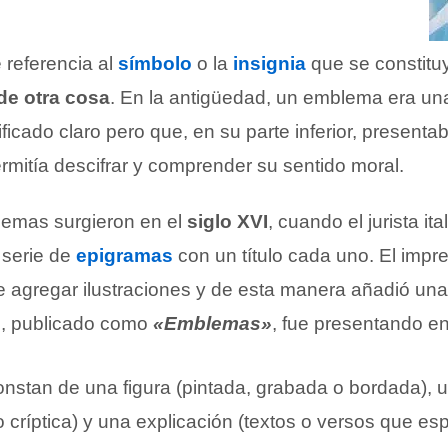
 referencia al
símbolo
o la
insignia
que se constit
de otra cosa
. En la antigüedad, un emblema era u
nificado claro pero que, en su parte inferior, present
rmitía descifrar y comprender su sentido moral.
lemas surgieron en el
siglo XVI
, cuando el jurista it
 serie de
epigramas
con un título cada uno. El imp
e agregar ilustraciones y de esta manera añadió un
ro, publicado como
«Emblemas»
, fue presentando e
stan de una figura (pintada, grabada o bordada), un
 críptica) y una explicación (textos o versos que esp