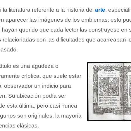
a literatura referente a la historia del
arte
, especia
en aparecer las imágenes de los emblemas; esto p
s hayan querido que cada lector las construyese en 
s relacionadas con las dificultades que acarreaban 
 pasado.
título es una agudeza o
ivamente críptica, que suele estar
 al observador un indicio para
en. Su ubicación podía ser
de esta última, pero casi nunca
lgunos son originales, la mayoría
encias clásicas.