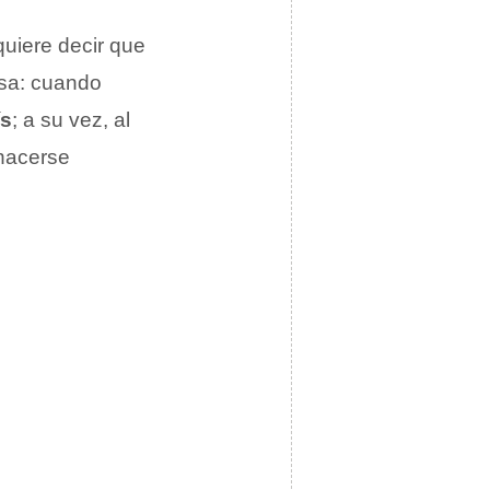
quiere decir que
esa: cuando
ís
; a su vez, al
 hacerse