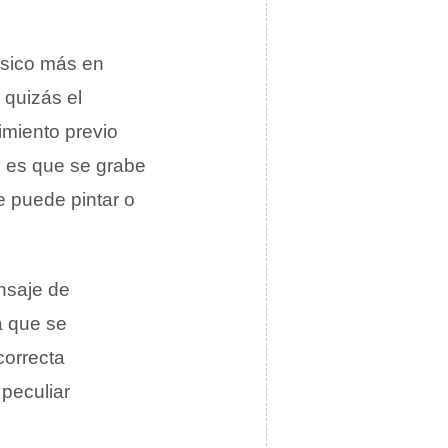
sico más en
s quizás el
miento previo
l es que se grabe
e puede pintar o
ensaje de
a que se
correcta
peculiar