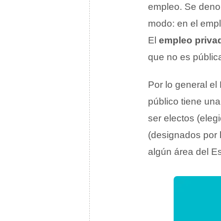
empleo. Se den
modo: en el emple
El
empleo priva
que no es pública
Por lo general el
público tiene una
ser electos (eleg
(designados por 
algún área del Es