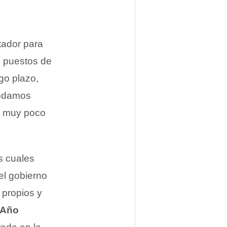
tador para
s puestos de
go plazo,
podamos
es muy poco
as cuales
el gobierno
 propios y
 Año