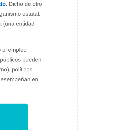
do
. Dicho de otro
rganismo estatal.
 (una entidad
o el empleo
s públicos pueden
no), políticos
desempeñan en