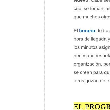
Nuevo
. Cabe se
cual se toman la
que muchos otros
El
horario
de trab
hora de llegada y
los minutos asign
necesario respeta
organización, per
se crean para qu
otros gozan de ex
EL PROGR