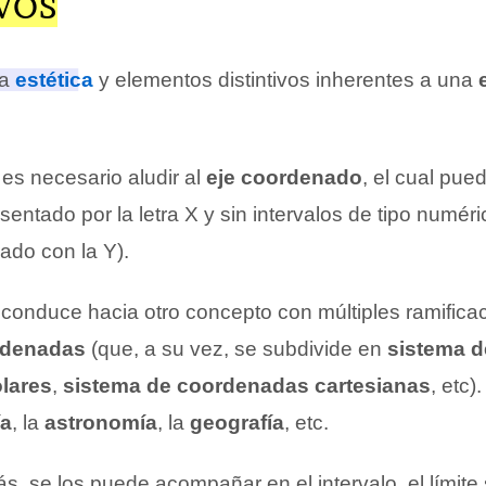
VOS
na
estética
y elementos distintivos inherentes a una
es necesario aludir al
eje coordenado
, el cual pue
sentado por la letra X y sin intervalos de tipo numér
ado con la Y).
 conduce hacia otro concepto con múltiples ramificac
rdenadas
(que, a su vez, se subdivide en
sistema d
lares
,
sistema de coordenadas cartesianas
, etc)
ía
, la
astronomía
, la
geografía
, etc.
s, se los puede acompañar en el intervalo, el límite 