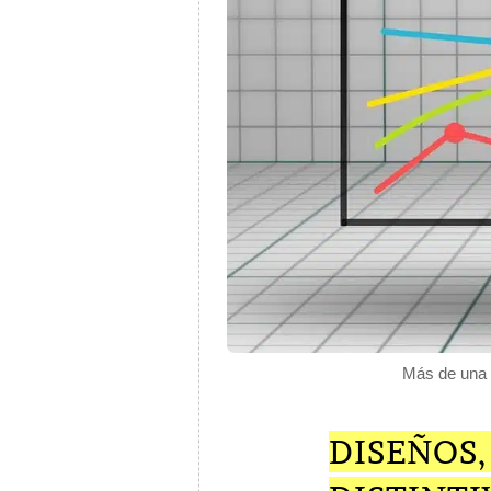
Más de una i
DISEÑOS,