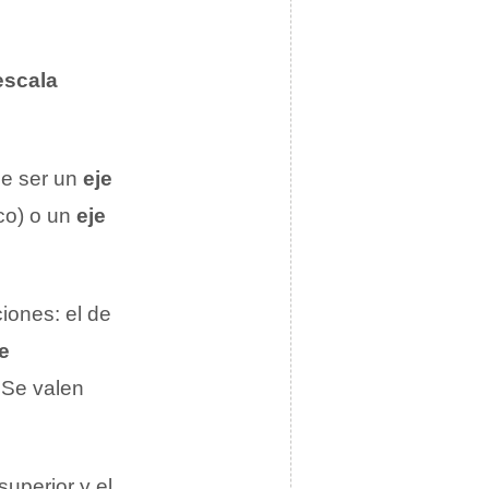
escala
de ser un
eje
ico) o un
eje
iones: el de
e
. Se valen
superior y el