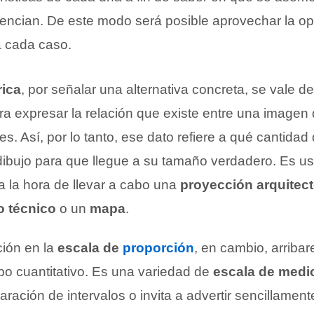
rencian. De este modo será posible aprovechar la o
a cada caso.
ica
, por señalar una alternativa concreta, se vale d
a expresar la relación que existe entre una imagen 
s. Así, por lo tanto, ese dato refiere a qué cantida
dibujo para que llegue a su tamaño verdadero. Es us
a la hora de llevar a cabo una
proyección arquitec
o técnico
o un
mapa
.
ción en la
escala de
proporción
, en cambio, arriba
po cuantitativo. Es una variedad de
escala de medi
paración de intervalos o invita a advertir sencillament