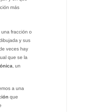
pción más
e una fracción o
dibujada y sus
d de veces hay
ual que se la
tónica
, un
remos a una
ción
que
e