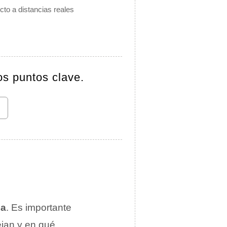
cto a distancias reales
os puntos clave.
ca
. Es importante
ejan y en qué