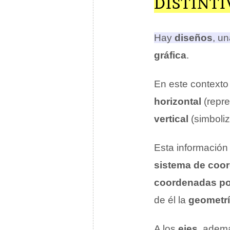
DISTINTI
Hay
diseños
, u
gráfica
.
En este contexto 
horizontal
(repre
vertical
(simboliz
Esta información
sistema de coo
coordenadas po
de él la
geometr
A los
ejes
, ademá