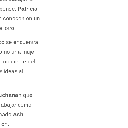
spense:
Patricia
se conocen en un
l otro.
ico se encuentra
como una mujer
 no cree en el
s ideas al
uchanan
que
rabajar como
lamado
Ash
.
ión.