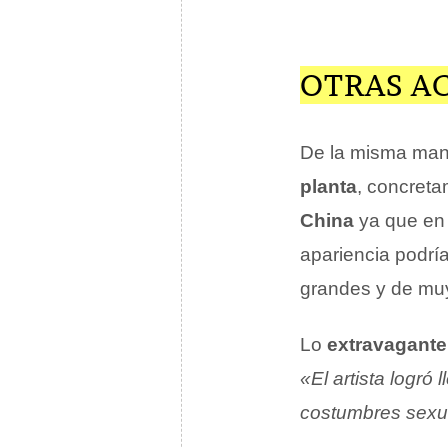
OTRAS A
De la misma man
planta
, concreta
China
ya que en 
apariencia podrí
grandes y de muy
Lo
extravagante
«El artista logró
costumbres sexu