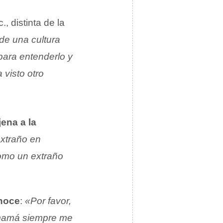
c., distinta de la
de una cultura
para entenderlo y
 visto otro
jena a la
extraño en
como un extraño
noce
:
«Por favor,
mamá siempre me