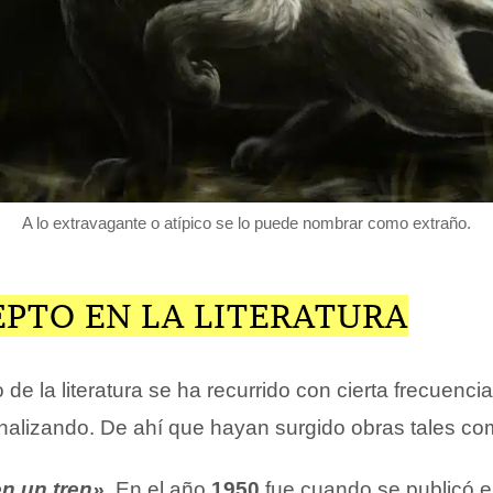
A lo extravagante o atípico se lo puede nombrar como extraño.
EPTO EN LA LITERATURA
 de la literatura se ha recurrido con cierta frecuenci
alizando. De ahí que hayan surgido obras tales com
n un tren»
. En el año
1950
fue cuando se publicó es