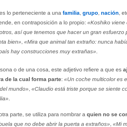
es lo perteneciente a una
familia
,
grupo
,
nación
, et
ende, en contraposición a lo propio:
«Koshiko viene 
otros, así que tenemos que hacer un gran esfuerzo 
nta bien»
,
«Mira que animal tan extraño: nunca había
país hay construcciones muy extrañas»
.
sona o de una cosa, este adjetivo refiere a que es
a
a de la cual forma parte
:
«Un coche multicolor es 
 del mundo»
,
«Claudio está triste porque se siente 
lia»
.
otra parte, se utiliza para nombrar a
quien no se co
buela que no debe abrir la puerta a extraños»
,
«Mi 