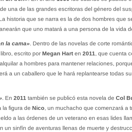
de una de las grandes escritoras del género del su
 La historia que se narra es la de dos hombres que 
lanearán que uno matará a una persona de la vida de
en la cama»
. Dentro de las novelas de corte románt
libro, escrito por
Megan Hart
en
2011
, que cuenta 
alquilar a hombres para mantener relaciones, porque
rá a un caballero que le hará replantearse todas su
»
. En
2011
también se publicó esta novela de
Col B
 la figura de
Nico
, un muchacho que comenzará a t
eldo a las órdenes de un veterano en esas lides l
án un sinfín de aventuras llenas de muerte y destrucc