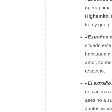
ópera prima 
Highsmith
.
tren y que p
«Extraños 
situado este 
habituada a 
amor, conoce
respecto.
«El extraño
nos acerca a
asesino a su
Juntos vivir