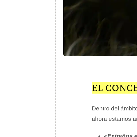
EL CONC
Dentro del ámbito
ahora estamos an
«Extraños e