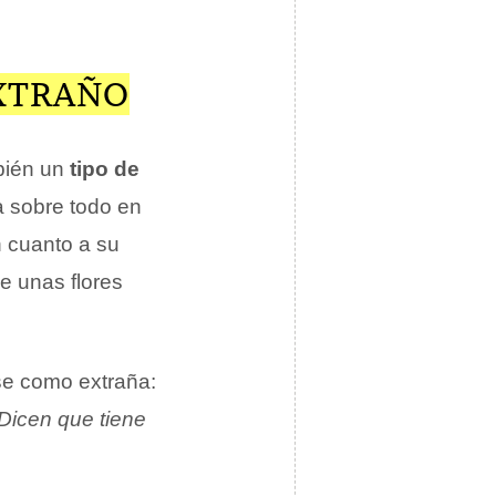
EXTRAÑO
bién un
tipo de
a sobre todo en
n cuanto a su
e unas flores
se como extraña:
Dicen que tiene