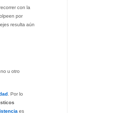
recorrer con la
golpeen por
lejes resulta aún
uno u otro
idad
. Por lo
ásticos
istencia
es