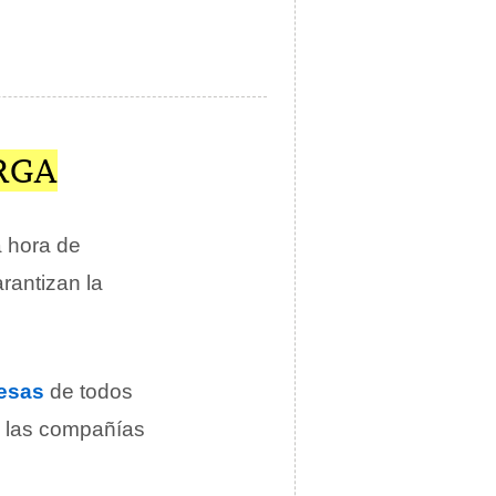
RGA
a hora de
arantizan la
esas
de todos
a las compañías