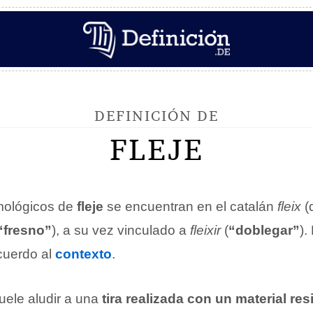
DEFINICIÓN DE
FLEJE
mológicos de
fleje
se encuentran en el catalán
fleix
(
“fresno”
), a su vez vinculado a
fleixir
(
“doblegar”
).
cuerdo al
contexto
.
suele aludir a una
tira realizada con un material res