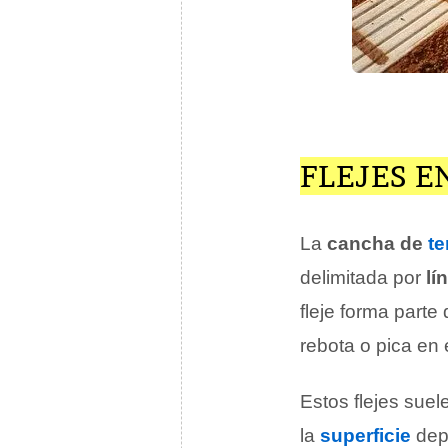
FLEJES E
La
cancha de
te
delimitada por
lí
fleje forma parte 
rebota o pica en 
Estos flejes sue
la
superficie
depe