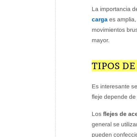
La importancia de
carga
es amplia,
movimientos brusc
mayor.
TIPOS DE
Es interesante s
fleje depende de l
Los
flejes de ac
general se utili
pueden confecci