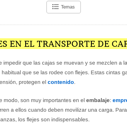
Temas
ES EN EL TRANSPORTE DE CA
de impedir que las cajas se muevan y se mezclen a l
s habitual que se las rodee con flejes. Estas cintas g
tensión, protegen el
contenido
.
ste modo, son muy importantes en el
embalaje
:
empr
urren a ellos cuando deben movilizar una carga. Par
anzas, los flejes son indispensables.