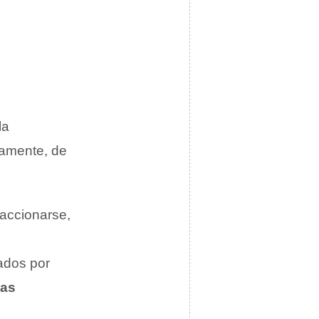
la
tamente, de
accionarse,
ados por
as