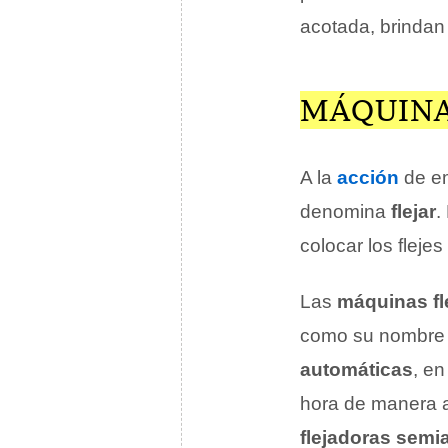
acotada, brindan 
MÁQUINA
A la
acción
de em
denomina
flejar
.
colocar los flejes
Las
máquinas fl
como su nombre l
automáticas
, e
hora de manera 
flejadoras semi