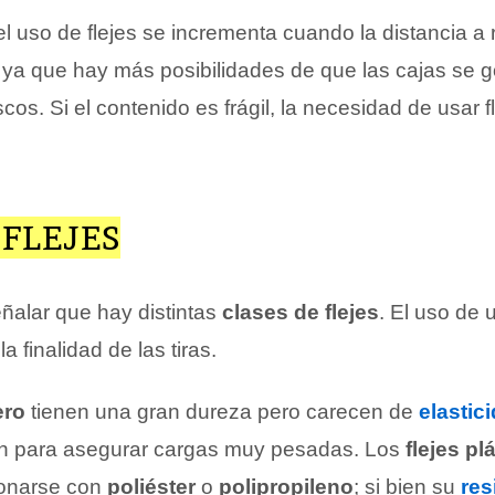
l uso de flejes se incrementa cuando la distancia a 
 ya que hay más posibilidades de que las cajas se 
os. Si el contenido es frágil, la necesidad de usar f
 FLEJES
eñalar que hay distintas
clases de flejes
. El uso de 
a finalidad de las tiras.
ero
tienen una gran dureza pero carecen de
elastic
zan para asegurar cargas muy pesadas. Los
flejes pl
onarse con
poliéster
o
polipropileno
; si bien su
res