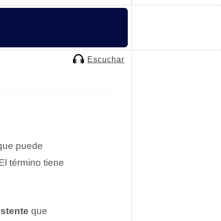
Escuchar
que puede
 El término tiene
istente
que