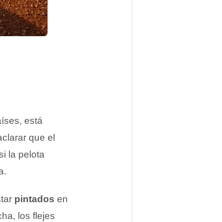
íses, está
clarar que el
si la pelota
a.
star
pintados
en
a, los flejes