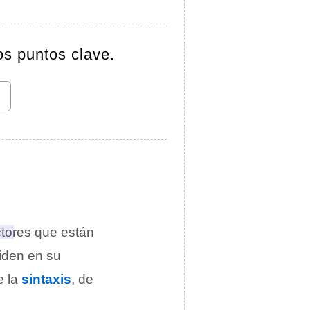
os puntos clave.
actores que están
iden en su
e la
sintaxis
, de