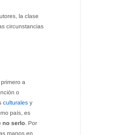
cutores, la clase
as circunstancias
 primero a
anción o
as
culturales
y
smo país, es
 no serlo
. Por
las manos en