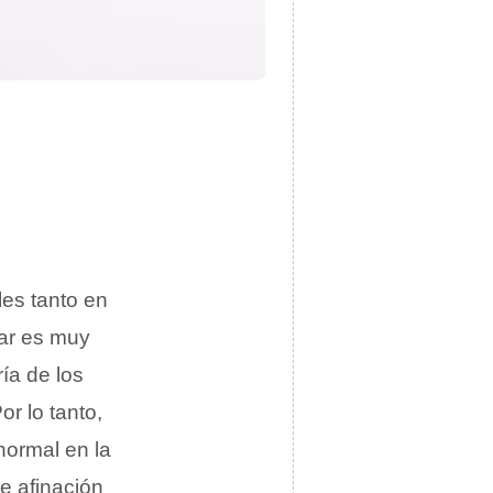
les tanto en
lar es muy
ía de los
r lo tanto,
normal en la
e afinación