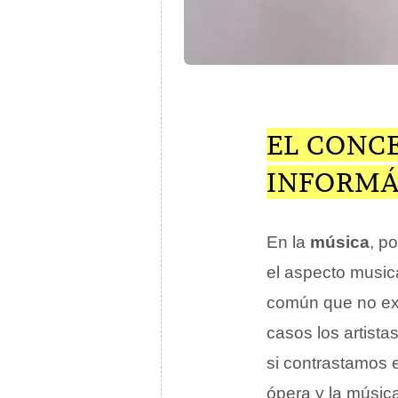
EL CONCE
INFORMÁ
En la
música
, p
el aspecto musica
común que no exi
casos los artista
si contrastamos e
ópera y la músic