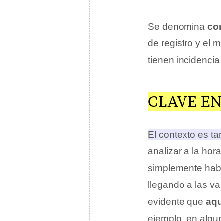
Se denomina
con
de registro y el
tienen incidencia
CLAVE E
El contexto es ta
analizar a la hor
simplemente habl
llegando a las v
evidente que
aqu
ejemplo, en alg