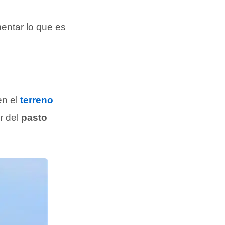
entar lo que es
en el
terreno
ir del
pasto