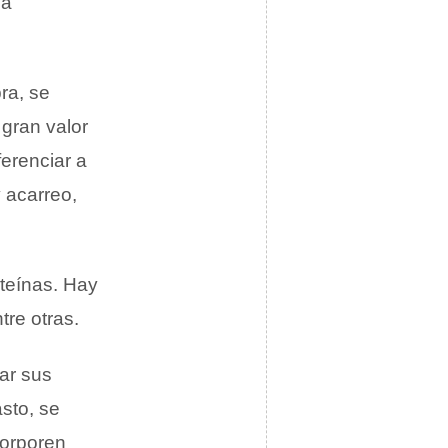
 a
ra, se
 gran valor
ferenciar a
y acarreo,
oteínas. Hay
tre otras.
ar sus
sto, se
corporen