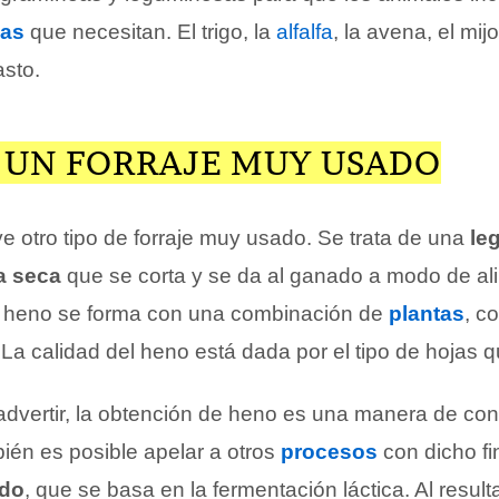
nas
que necesitan. El trigo, la
alfalfa
, la avena, el mijo
sto.
, UN FORRAJE MUY USADO
e otro tipo de forraje muy usado. Se trata de una
le
a seca
que se corta y se da al ganado a modo de al
 heno se forma con una combinación de
plantas
, c
La calidad del heno está dada por el tipo de hojas q
vertir, la obtención de heno es una manera de con
bién es posible apelar a otros
procesos
con dicho fi
ado
, que se basa en la fermentación láctica. Al result