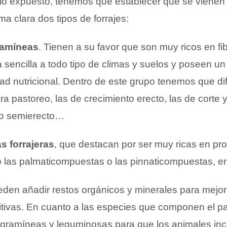
o expuesto, tenemos que establecer que se vienen
ma clara dos tipos de forrajes:
ramíneas
. Tienen a su favor que son muy ricos en fib
sencilla a todo tipo de climas y suelos y poseen un
ad nutricional. Dentro de este grupo tenemos que di
a pastoreo, las de crecimiento erecto, las de corte 
to semierecto…
s forrajeras
, que destacan por ser muy ricas en pr
o las palmaticompuestas o las pinnaticompuestas, en
ueden añadir restos orgánicos y minerales para mejor
itivas. En cuanto a las especies que componen el pa
gramíneas y leguminosas para que los animales in