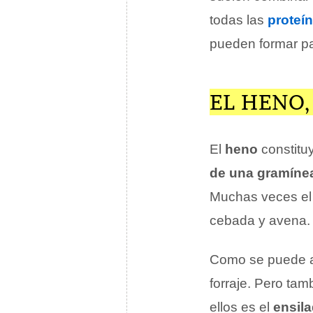
todas las
proteí
pueden formar pa
EL HENO
El
heno
constituy
de una gramíne
Muchas veces el
cebada y avena. 
Como se puede ad
forraje. Pero tam
ellos es el
ensil