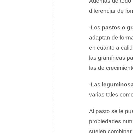
Además de todo l
diferenciar de for
-Los
pastos
o
g
adaptan de forma 
en cuanto a calid
las gramíneas par
las de crecimien
-Las
leguminosa
varias tales com
Al pasto se le p
propiedades nutr
suelen combinar 