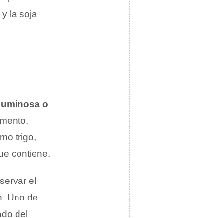
 y la soja
guminosa o
imento.
omo trigo,
ue contiene.
servar el
n. Uno de
ado del