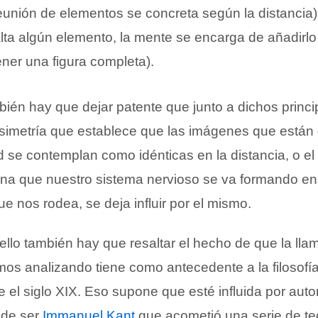
eunión de elementos se concreta según la distancia)
lta algún elemento, la mente se encarga de añadirlo
ener una figura completa).
ién hay que dejar patente que junto a dichos princip
 simetría que establece que las imágenes que están
d se contemplan como idénticas en la distancia, o el
ina que nuestro sistema nervioso se va formando en
e nos rodea, se deja influir por el mismo.
llo también hay que resaltar el hecho de que la lla
mos analizando tiene como antecedente a la filosof
e el siglo XIX. Eso supone que esté influida por aut
ede ser
Immanuel Kant
que acometió una serie de te