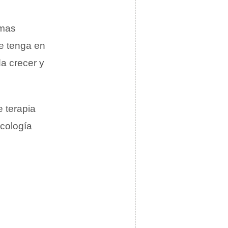
omas
ue tenga en
a crecer y
e terapia
icología