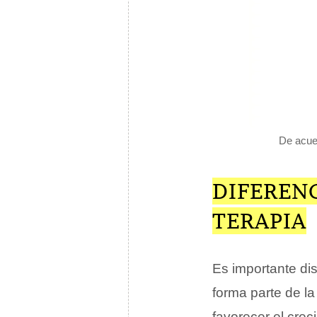
De acuer
DIFERENC
TERAPIA
Es importante dist
forma parte de l
favorecer el crec