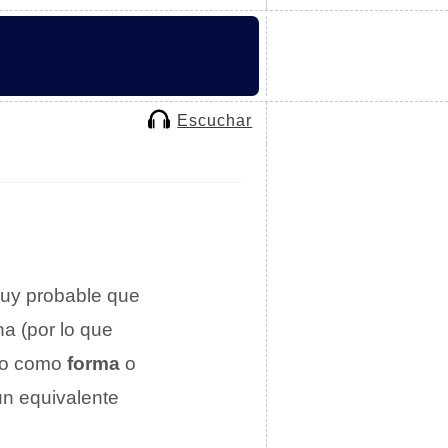
Escuchar
muy probable que
a (por lo que
ido como
forma
o
un equivalente