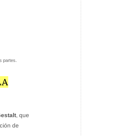
s partes.
LA
estalt
, que
nción de