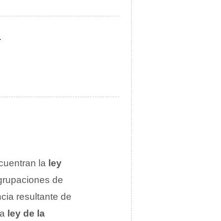
.
ncuentran la
ley
agrupaciones de
cia resultante de
la
ley de la