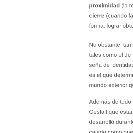
proximidad
(la r
cierre
(cuando fa
forma, lograr obt
No obstante, tamb
tales como el de
seña de identida
es el que determ
mundo exterior qu
Además de todo e
Gestalt que esta
desarrolló durant
calado como pu