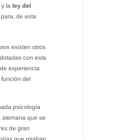
 y la
ley del
 para, de esta
ios existen otros
 dotadas con esta
 de experiencia
 función del
mada psicología
ía alemana que se
ores de gran
orías que giraban