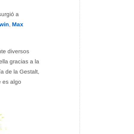
urgió a
ewin
,
Max
nte diversos
lla gracias a la
ía de la Gestalt,
e es algo