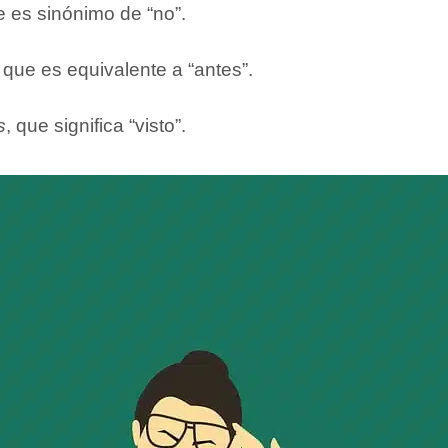
e es sinónimo de “no”.
, que es equivalente a “antes”.
s
, que significa “visto”.