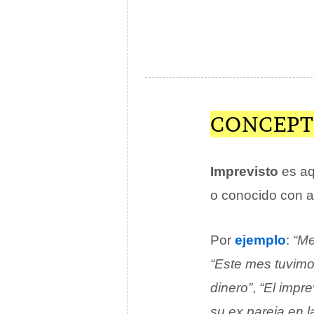
CONCEPT
Imprevisto
es aq
o conocido con an
Por
ejemplo
:
“Me
“Este mes tuvimo
dinero”
,
“El impr
su ex pareja en la