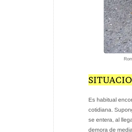
Romp
SITUACIO
Es habitual enco
cotidiana. Supon
se entera, al lle
demora de media