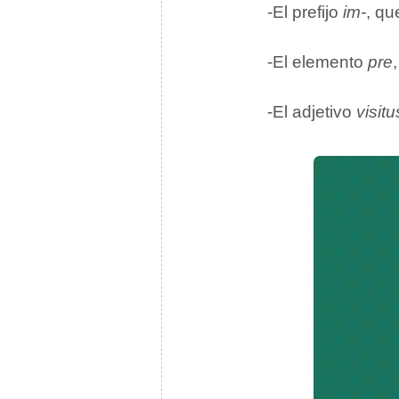
-El prefijo
im-
, qu
-El elemento
pre
-El adjetivo
visitu