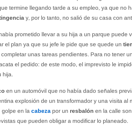
que termine llegando tarde a su empleo, ya que no 
tingencia
y, por lo tanto, no salió de su casa con an
abía prometido llevar a su hija a un parque puede 
ar el plan ya que su jefe le pide que se quede un
tie
ra completar unas tareas pendientes. Para no tener 
 acata el pedido: de este modo, el imprevisto le impid
 hija.
co
en un automóvil que no había dado señales prev
entina explosión de un transformador y una visita al
n golpe en la
cabeza
por un
resbalón
en la calle son
vistas que pueden obligar a modificar lo planeado.