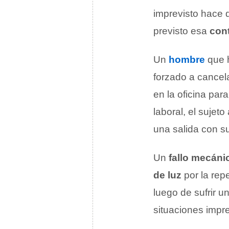
imprevisto hace 
previsto esa
con
Un
hombre
que h
forzado a cancel
en la oficina pa
laboral, el sujeto
una salida con su
Un
fallo mecáni
de luz
por la rep
luego de sufrir u
situaciones impre