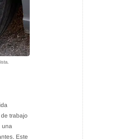
ista.
ida
 de trabajo
n una
antes. Este