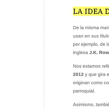
LA IDEA 
De la misma mane
usan en sus títul
por ejemplo, de l
inglesa
J.K. Row
Nos estamos refir
2012
y que gira 
originan como co
parroquial.
Asimismo, también