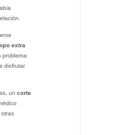
había
telación.
verse
mpo extra
un problema
e disfrutar
ias, un
corte
 médico
 otras