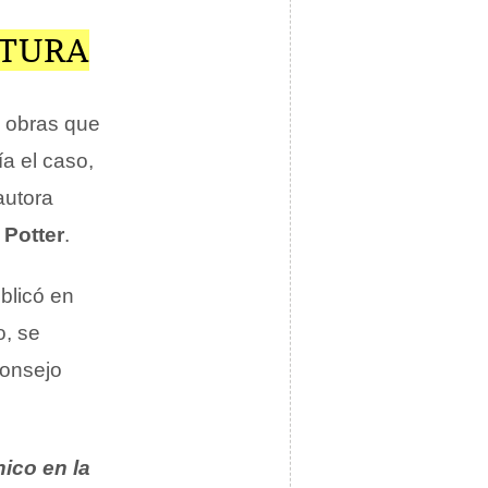
ATURA
e obras que
a el caso,
autora
 Potter
.
blicó en
o, se
consejo
hico en la