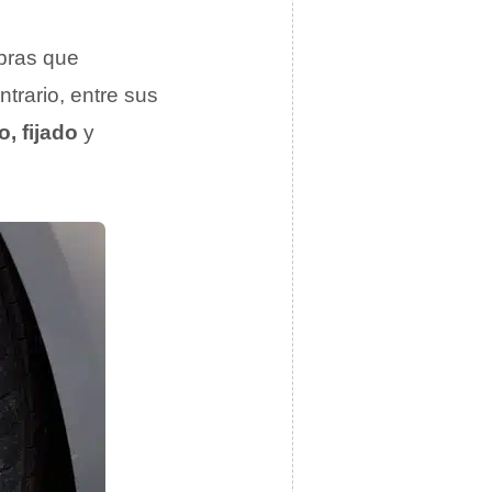
bras que
trario, entre sus
, fijado
y