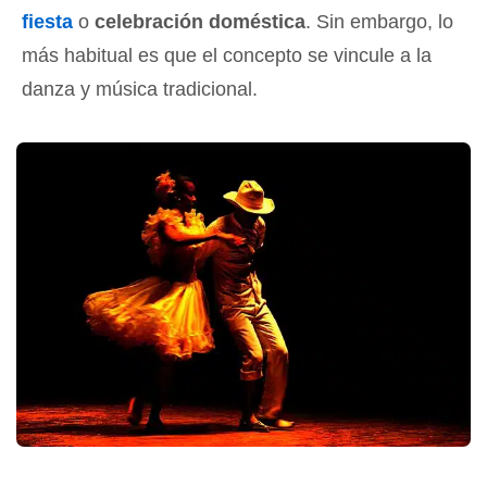
fiesta
o
celebración doméstica
. Sin embargo, lo
más habitual es que el concepto se vincule a la
danza y música tradicional.