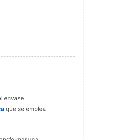
.
el envase,
ca
que se emplea
transformar una