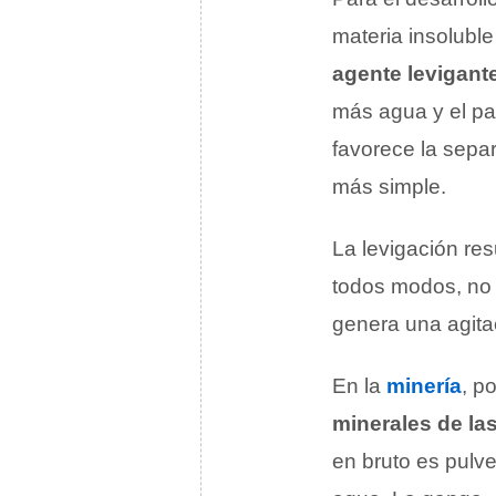
materia insolubl
agente levigant
más agua y el pas
favorece la sepa
más simple.
La levigación resu
todos modos, no s
genera una agit
En la
minería
, p
minerales de la
en bruto es pulve