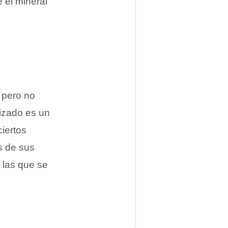
 el mineral
 pero no
izado es un
iertos
s de sus
 las que se