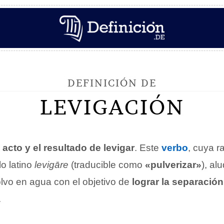
DEFINICIÓN DE
LEVIGACIÓN
l
acto y el resultado de levigar
. Este
verbo
, cuya r
lo latino
levigāre
(traducible como
«pulverizar»
), al
lvo en agua con el objetivo de
lograr la separació
.