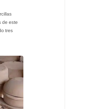
cillas
s de este
do tres