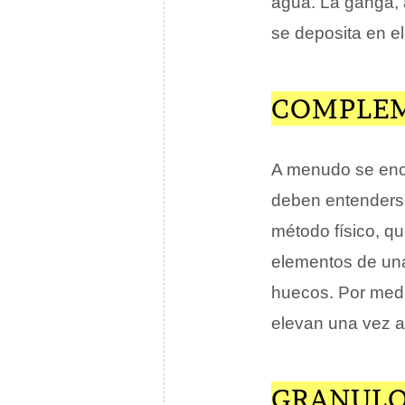
agua. La ganga, 
se deposita en e
COMPLEM
A menudo se encu
deben entenders
método físico, q
elementos de una
huecos. Por medi
elevan una vez 
GRANUL