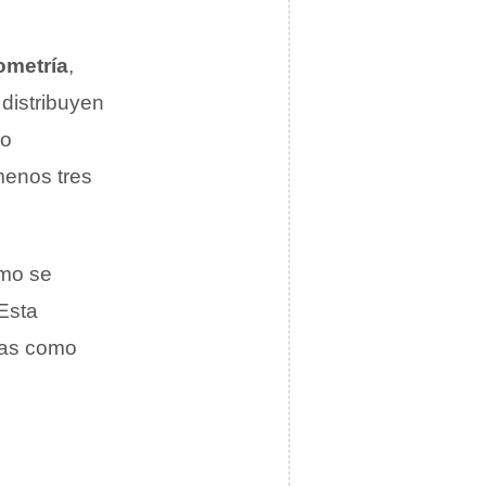
ometría
,
distribuyen
do
menos tres
ómo se
Esta
cas como