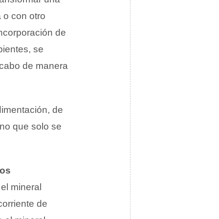
a
o con otro
incorporación de
pientes, se
a cabo de manera
dimentación, de
ino que solo se
los
el mineral
corriente de