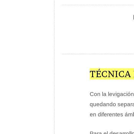
TÉCNICA
Con la levigación
quedando separa
en diferentes ámb
Para el desarroll