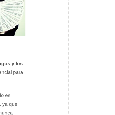
agos y los
encial para
lo es
, ya que
 nunca