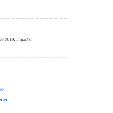
 de 2019.
Liquidez -
io
eras