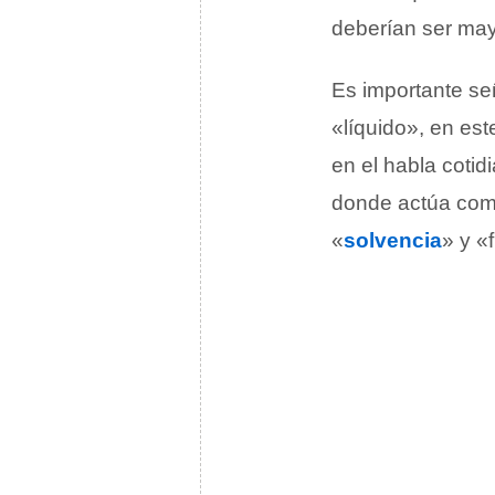
deberían ser may
Es importante se
«líquido», en est
en el habla coti
donde actúa como
«
solvencia
» y «