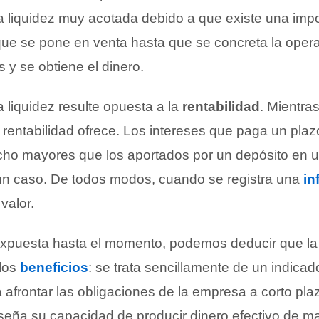
a liquidez muy acotada debido a que existe una impo
ue se pone en venta hasta que se concreta la oper
 y se obtiene el dinero.
a liquidez resulte opuesta a la
rentabilidad
. Mientra
rentabilidad ofrece. Los intereses que paga un plazo 
ho mayores que los aportados por un depósito en u
r un caso. De todos modos, cuando se registra una
in
 valor.
 expuesta hasta el momento, podemos deducir que la 
 los
beneficios
: se trata sencillamente de un indicad
afrontar las obligaciones de la empresa a corto pla
seña su capacidad de producir dinero efectivo de m