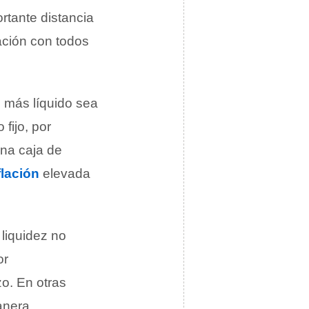
rtante distancia
ación con todos
s más líquido sea
fijo, por
na caja de
flación
elevada
liquidez no
or
zo. En otras
anera