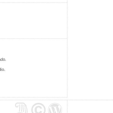
ado.
io.