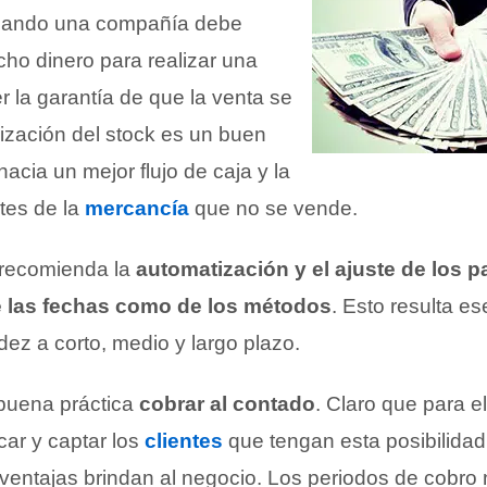
uando una compañía debe
o dinero para realizar una
er la garantía de que la venta se
mización del stock es un buen
hacia un mejor flujo de caja y la
tes de la
mercancía
que no se vende.
e recomienda la
automatización y el ajuste de los p
e las fechas como de los métodos
. Esto resulta es
idez a corto, medio y largo plazo.
buena práctica
cobrar al contado
. Claro que para el
icar y captar los
clientes
que tengan esta posibilidad
ventajas brindan al negocio. Los periodos de cobro