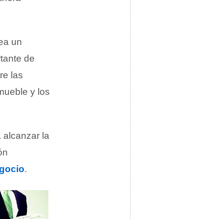
ea un
rtante de
tre las
mueble y los
 alcanzar la
ón
gocio
.