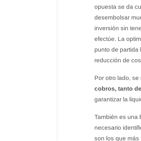
opuesta se da c
desembolsar much
inversión sin ten
efectúe. La opti
punto de partida 
reducción de cos
Por otro lado, s
cobros, tanto d
garantizar la liqu
También es una 
necesario identif
son los que más 