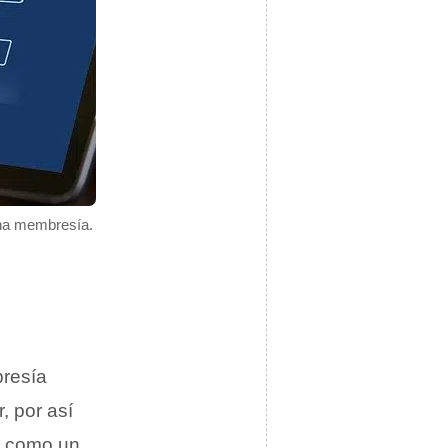
una membresía.
bresía
, por así
s, como un