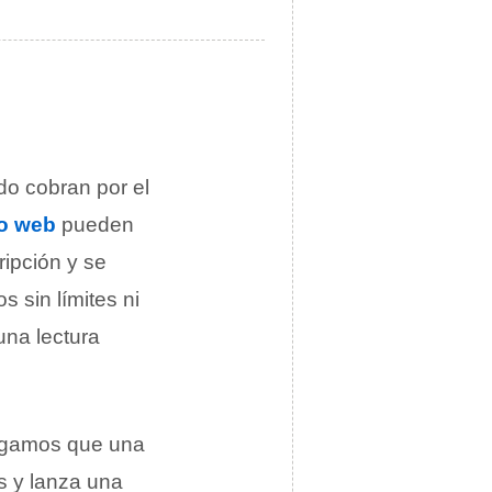
o cobran por el
io web
pueden
ripción y se
s sin límites ni
una lectura
ngamos que una
s y lanza una