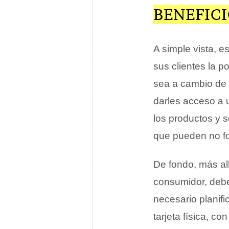
BENEFICI
A simple vista, e
sus clientes la p
sea a cambio de 
darles acceso a 
los productos y 
que pueden no fo
De fondo, más al
consumidor, debe
necesario planifi
tarjeta física, c