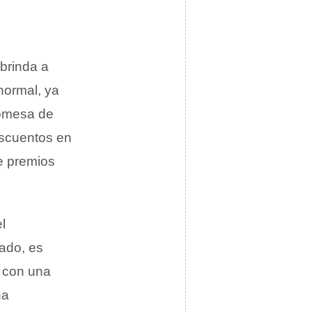
brinda a
normal, ya
romesa de
escuentos en
e premios
l
lado, es
: con una
na