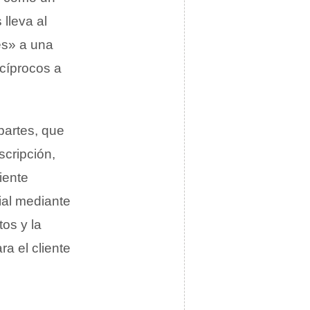
lleva al
es» a una
ecíprocos a
artes, que
scripción,
iente
ial mediante
os y la
a el cliente