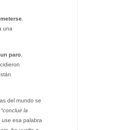
meterse
.
a una
 un paro
,
cidieron
están
nas del mundo se
e
“concluir la
use esa palabra