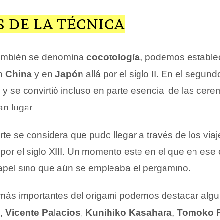
 DE LA TÉCNICA
 también se denomina
cocotología
, podemos estable
en
China
y en
Japón
allá por el siglo II. En el segund
y se convirtió incluso en parte esencial de las cer
an lugar.
te se considera que pudo llegar a través de los viaj
á por el siglo XIII. Un momento este en el que en ese
apel sino que aún se empleaba el pergamino.
s más importantes del origami podemos destacar algu
l
,
Vicente Palacios
,
Kunihiko Kasahara
,
Tomoko 