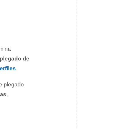
omina
plegado de
erfiles
.
de plegado
as
,