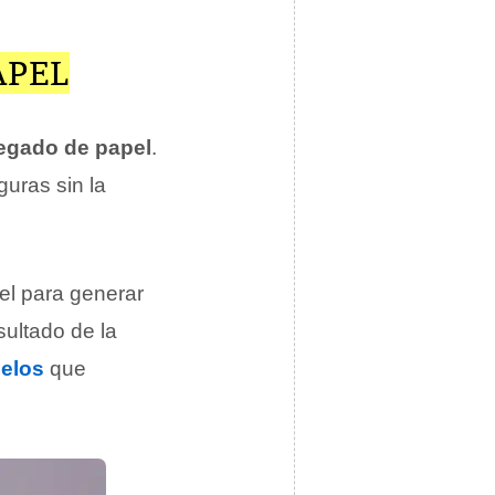
APEL
egado de papel
.
guras sin la
pel para generar
sultado de la
elos
que