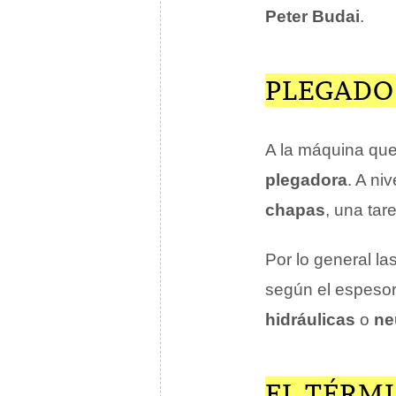
Peter Budai
.
PLEGADO
A la máquina que
plegadora
. A ni
chapas
, una tar
Por lo general l
según el espesor
hidráulicas
o
ne
EL TÉRM