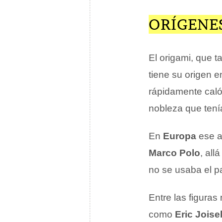
ORÍGENES
El origami, que
tiene su origen 
rápidamente caló 
nobleza que tení
En
Europa
ese ar
Marco Polo
, all
no se usaba el p
Entre las figura
como
Eric Joise