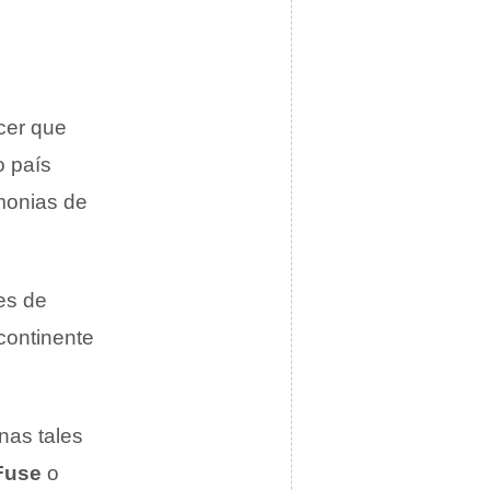
cer que
o país
emonias de
es de
 continente
nas tales
Fuse
o