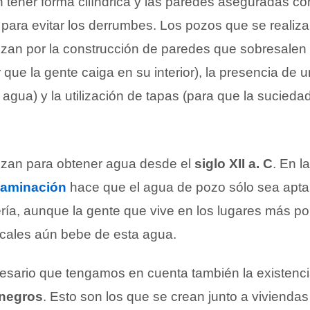
 tener forma cilíndrica y las paredes aseguradas c
ara evitar los derrumbes. Los pozos que se realiz
izan por la construcción de paredes que sobresalen d
r que la gente caiga en su interior), la presencia de 
 agua) y la utilización de tapas (para que la sucieda
lizan para obtener agua desde el
siglo XII a. C
. En l
taminación
hace que el agua de pozo sólo sea apta
ería, aunque la gente que vive en los lugares más p
acales aún bebe de esta agua.
sario que tengamos en cuenta también la existenci
negros
. Esto son los que se crean junto a vivienda