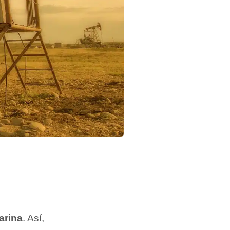
arina
. Así,