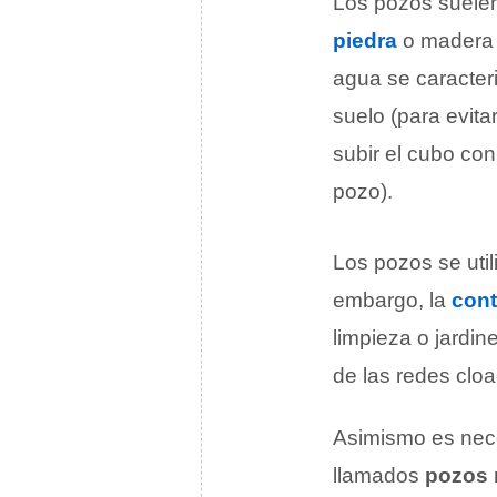
Los pozos suelen
piedra
o madera p
agua se caracter
suelo (para evita
subir el cubo con
pozo).
Los pozos se uti
embargo, la
con
limpieza o jardin
de las redes clo
Asimismo es nece
llamados
pozos 