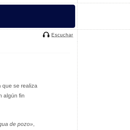
Escuchar
n
que se realiza
n algún fin
agua de pozo»
,