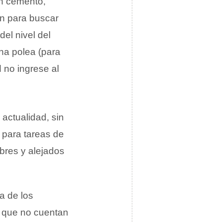
on cemento,
an para buscar
el nivel del
una polea (para
d no ingrese al
a actualidad, sin
 para tareas de
obres y alejados
a de los
s que no cuentan