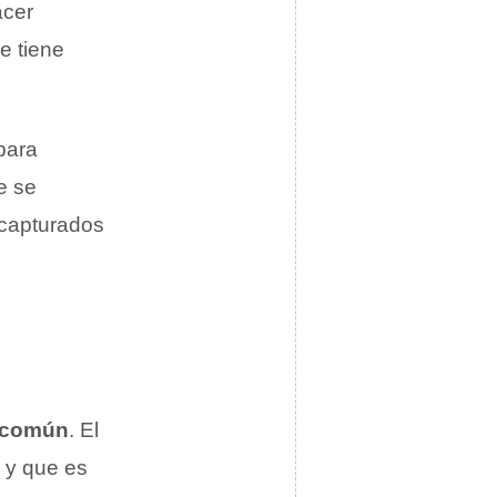
acer
e tiene
para
e se
capturados
 común
. El
 y que es