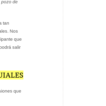
n pozo de
a tan
ales. Nos
cipante que
podrá salir
UIALES
siones que