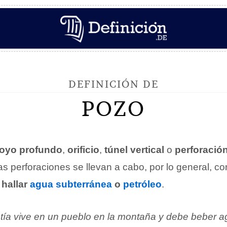
DEFINICIÓN DE
POZO
oyo profundo
,
orificio
,
túnel vertical
o
perforació
as perforaciones se llevan a cabo, por lo general, co
o
hallar
agua subterránea
o
petróleo
.
 tía vive en un pueblo en la montaña y debe beber 