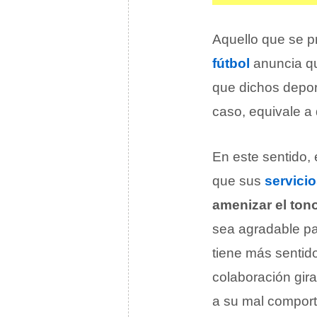
Aquello que se pr
fútbol
anuncia que
que dichos deport
caso, equivale a 
En este sentido, 
que sus
servici
amenizar el ton
sea agradable par
tiene más sentido 
colaboración gir
a su mal comport