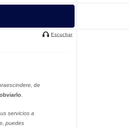
Escuchar
praescindere
, de
 obviarlo
.
us servicios a
le, puedes