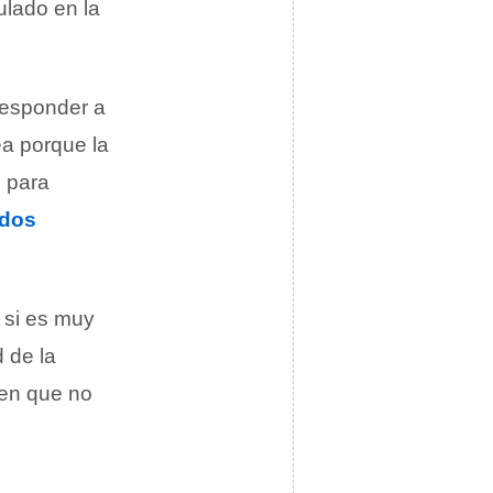
ulado en la
responder a
ea porque la
o para
ados
 si es muy
d de la
ien que no