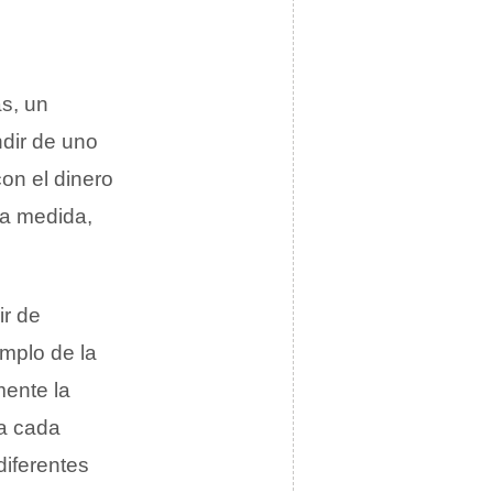
as, un
ndir de uno
con el dinero
ha medida,
ir de
emplo de la
mente la
ra cada
diferentes