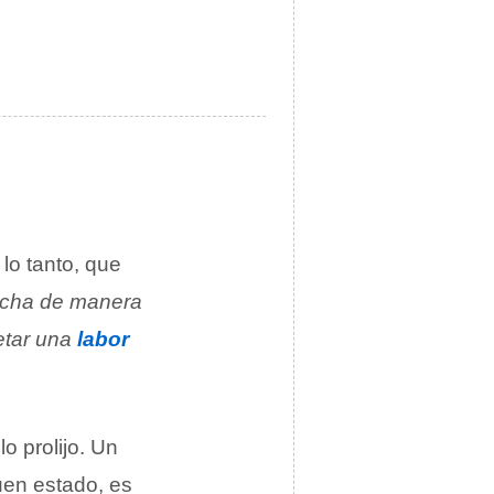
 lo tanto, que
echa de manera
etar una
labor
o prolijo. Un
uen estado, es