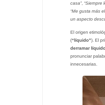
casa”
,
“Siempre l
“Me gusta más el 
un aspecto desc
El origen etimoló
(
“líquido”
). El p
derramar líquid
pronunciar palabr
innecesarias.