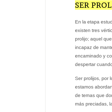
SER PROL
En la etapa estud
existen tres vért
prolijo; aquel qu
incapaz de mante
encaminado y co
despertar cuando
Ser prolijos, por
estamos abordan
de temas que do
más preciadas, la