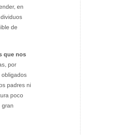
ender, en
ndividuos
ible de
s que nos
as, por
s obligados
os padres ni
tura poco
n gran