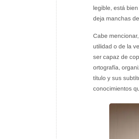
legible, está bie
deja manchas de t
Cabe mencionar, p
utilidad o de la 
ser capaz de copi
ortografía, orga
título y sus subt
conocimientos q