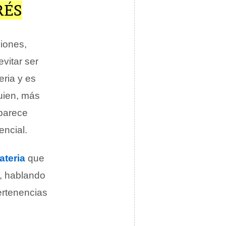
RÉS
ciones,
evitar ser
eria y es
quien, más
parece
encial.
ateria
que
, hablando
rtenencias