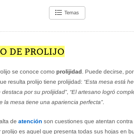
Temas
O DE PROLIJO
rolijo se conoce como
prolijidad
. Puede decirse, por
e resulta prolijo tiene prolijidad:
“Esta mesa está h
 destaca por su prolijidad”
,
“El artesano logró compl
e la mesa tiene una apariencia perfecta”
.
falta de
atención
son cuestiones que atentan contra l
 prolijo es aquel que presenta todas sus hojas en b