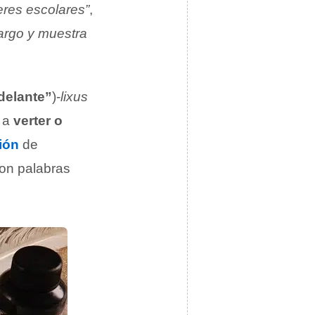
beres escolares”
,
largo y muestra
delante”
)-
lixus
o a
verter o
ión
de
con palabras