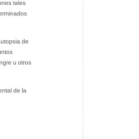
ones tales
terminados
autopsia de
untos
ngre u otros
ntal de la