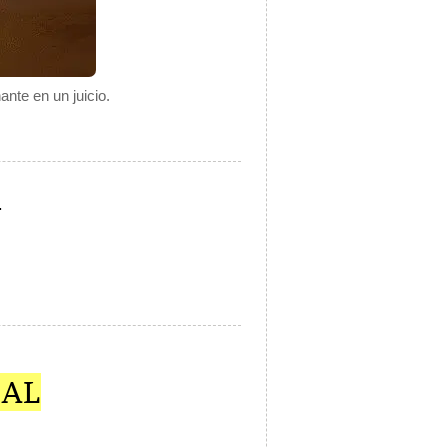
nte en un juicio.
.
IAL