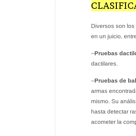
CLASIFIC
Diversos son los
en un juicio, ent
–
Pruebas dacti
dactilares.
–
Pruebas de bal
armas encontrada
mismo. Su anális
hasta detectar r
acometer la com