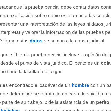
stacar que la prueba pericial debe contar datos con
n una explicación sobre cómo éste arribó a las concl
esentar una interpretación de las leyes ni datos jurí
nterpretar y valorar la información de las pruebas per
é forma estos
datos
se suman a la causa judicial.
que, si bien la prueba pericial incluye la opinión del
desde el punto de vista jurídico. El perito es un
cola
 no tiene la facultad de juzgar.
es encontrado el cadáver de un
hombre
con un ba
ebe determinar si se trata de un caso de suicidio o s
parte de su trabajo, pide la asistencia de un
perito
n
balística
. La prueba pericial aportada por este expe