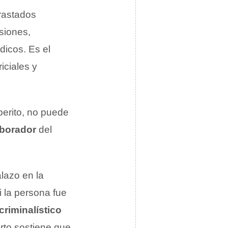
trastados
usiones,
dicos. Es el
iciales y
 perito, no puede
borador
del
lazo en la
i la persona fue
 criminalístico
rto sostiene que,