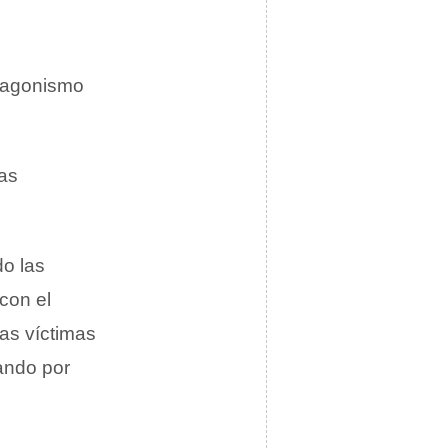
otagonismo
las
do las
con el
as víctimas
ando por