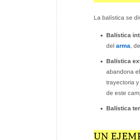
La balística se d
Balística int
del
arma
, d
Balística ex
abandona el 
trayectoria 
de este cam
Balística te
UN EJEM