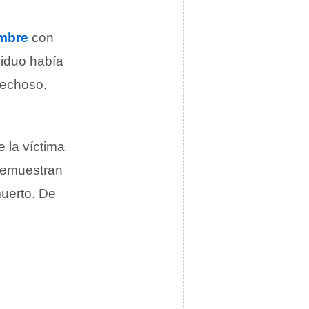
mbre
con
viduo había
pechoso,
e la víctima
demuestran
muerto. De