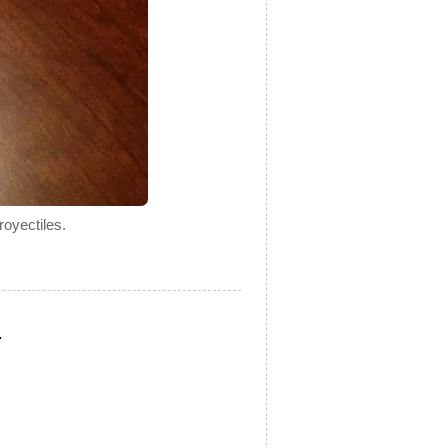
royectiles.
.