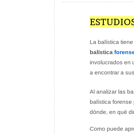
ESTUDIO
La balística tien
balística
forens
involucrados en
a encontrar a su
Al analizar las b
balística forens
dónde, en qué dir
Como puede apre