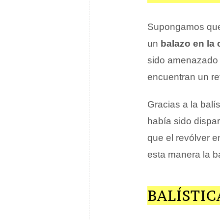
Supongamos que,
un
balazo en la
sido amenazado d
encuentran un re
Gracias a la balí
había sido disp
que el revólver e
esta manera la ba
BALÍSTIC