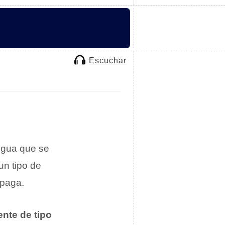
Escuchar
engua que se
un tipo de
opaga.
ente de tipo