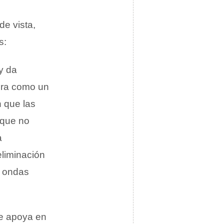
de vista,
s:
y da
iera como un
 que las
 que no
a
eliminación
s ondas
e apoya en