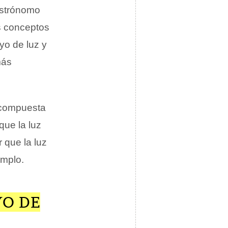
 astrónomo
os conceptos
yo de luz y
más
á compuesta
que la luz
 que la luz
emplo.
YO DE