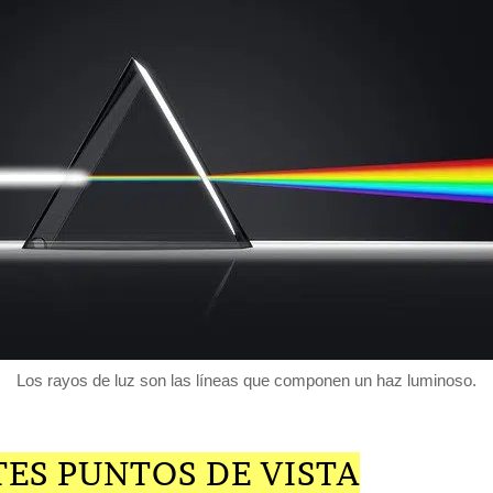
Los rayos de luz son las líneas que componen un haz luminoso.
ES PUNTOS DE VISTA