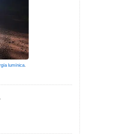
rgía lumínica
.
.