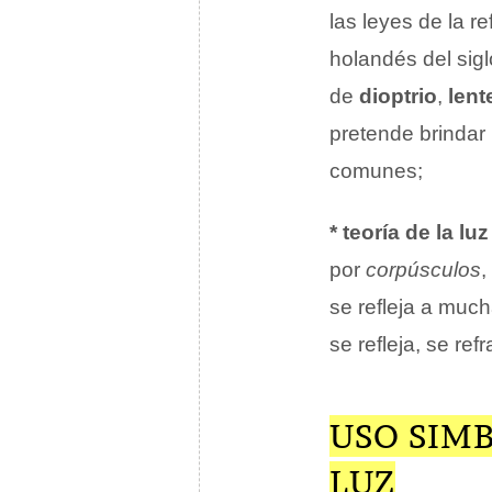
las leyes de la r
holandés del sig
de
dioptrio
,
lent
pretende brindar
comunes;
* teoría de la lu
por
corpúsculos
,
se refleja a muc
se refleja, se re
USO SIMB
LUZ