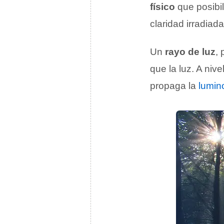
físico
que posibili
claridad irradiad
Un
rayo de luz
, 
que la luz. A niv
propaga la
lumin