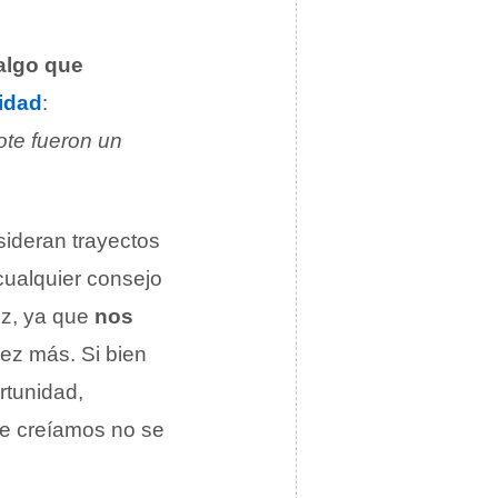
algo que
lidad
:
ote fueron un
sideran trayectos
 cualquier consejo
uz, ya que
nos
ez más. Si bien
rtunidad,
e creíamos no se