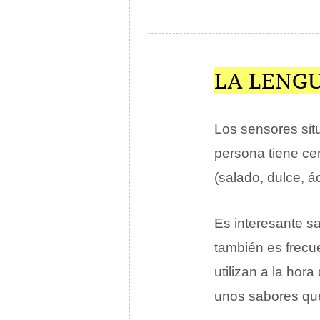
LA LENGU
Los sensores si
persona tiene ce
(salado, dulce, 
Es interesante s
también es frecu
utilizan a la hor
unos sabores que