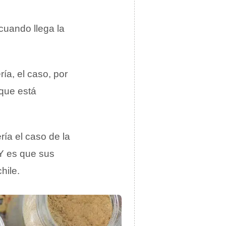
uando llega la
ía, el caso, por
que está
ía el caso de la
 Y es que sus
hile.