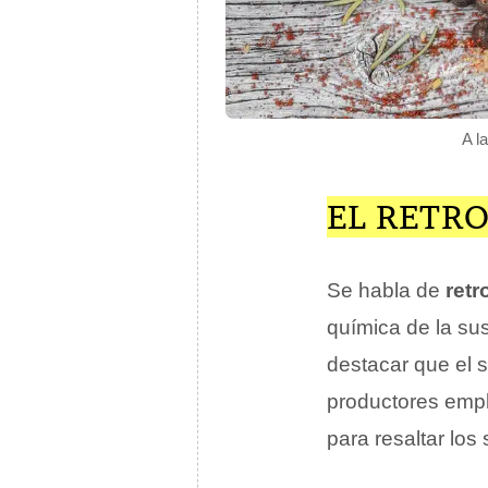
A l
EL RETR
Se habla de
retr
química de la su
destacar que el s
productores empl
para resaltar los