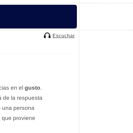
Escuchar
cias en el
gusto
.
á de la respuesta
o una persona
o que proviene