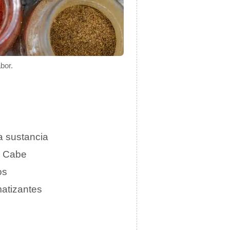
bor.
a sustancia
. Cabe
os
matizantes