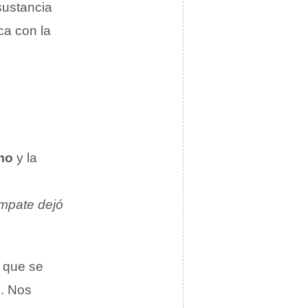
sustancia
ca con la
mo
y la
mpate dejó
l que se
l. Nos