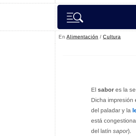
En
Alimentación
/
Cultura
El
sabor
es la s
Dicha impresión e
del paladar y la
l
está congestiona
del latín
sapor
).