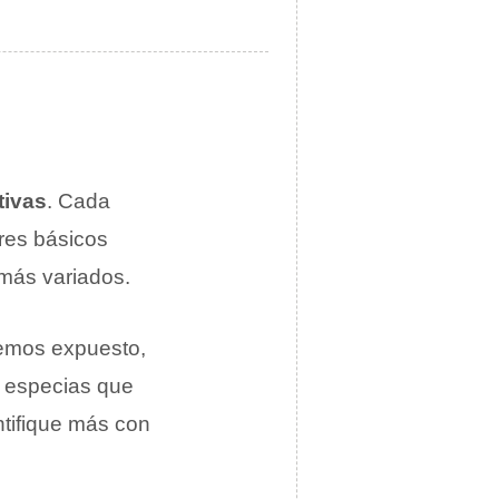
tivas
. Cada
res básicos
 más variados.
hemos expuesto,
s especias que
ntifique más con