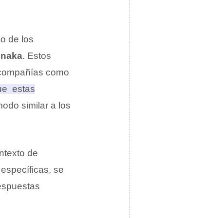
jo de los
onaka
. Estos
s compañías como
que estas
do similar a los
ntexto de
 específicas, se
respuestas