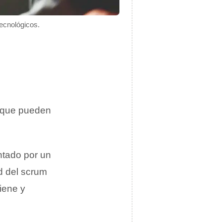
tecnológicos.
o que pueden
ntado por un
ad del scrum
iene y