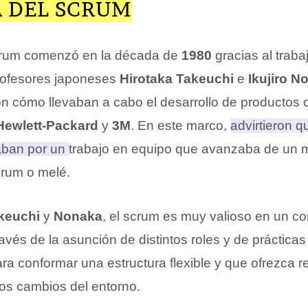
A DEL SCRUM
scrum comenzó en la década de
1980
gracias al traba
rofesores japoneses
Hirotaka Takeuchi
e
Ikujiro N
on cómo llevaban a cabo el desarrollo de producto
ewlett-Packard
y
3M
. En este marco,
advirtieron 
an por un trabajo en equipo que avanzaba de un mo
crum o melé
.
keuchi
y
Nonaka
, el scrum es muy valioso en un co
través de la asunción de distintos roles y de prácticas
ra conformar una estructura flexible y que ofrezca 
los cambios del entorno.