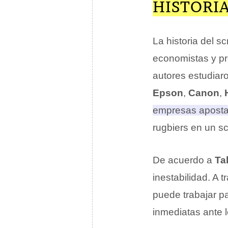
HISTORI
La historia del 
economistas y p
autores estudiar
Epson
,
Canon
,
H
empresas apostab
rugbiers en un s
De acuerdo a
Ta
inestabilidad. A 
puede trabajar pa
inmediatas ante 