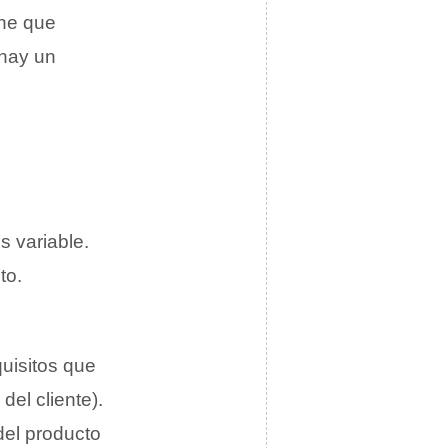
ene que
 hay un
s variable
.
to.
uisitos que
del cliente).
del producto