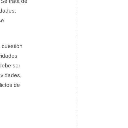
 Se trata de
idades,
se
 cuestión
cidades
 debe ser
ividades,
ictos de