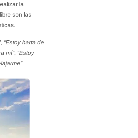
alizar la
libre son las
ticas.
”
,
“Estoy harta de
ra mí”
,
“Estoy
elajarme”
.