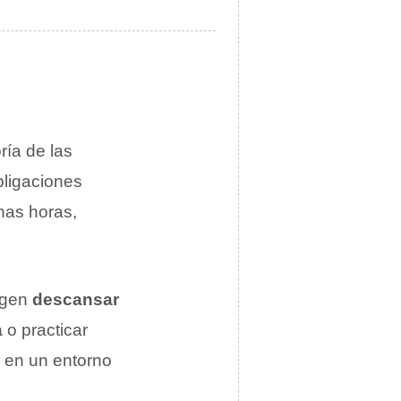
ría de las
bligaciones
has horas,
ligen
descansar
a
o practicar
o en un entorno