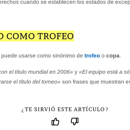
erechos cuando se establecen los estados de excep
LO COMO TROFEO
mo, puede usarse como sinónimo de
trofeo
o
copa
.
con el título mundial en 2006»
y
«El equipo está a só
rse el título del torneo»
son frases que muestran es
TE SIRVIÓ ESTE ARTÍCULO
¿
?