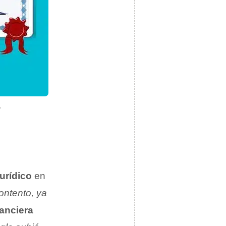
.
jurídico
en
ontento, ya
anciera