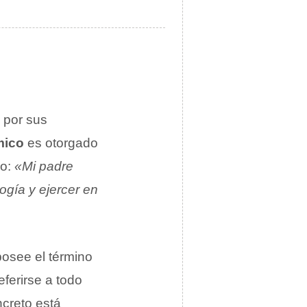
 por sus
mico
es otorgado
so:
«Mi padre
ogía y ejercer en
posee el término
ferirse a todo
creto está