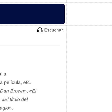
Escuchar
 la
 película, etc.
de Dan Brown»
,
«El
,
«El título del
lagio»
.