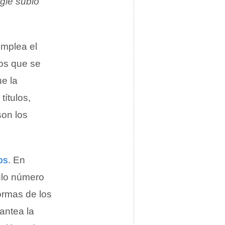
ogle subió
emplea el
los que se
e la
ítulos,
son los
os
. En
ulo número
ormas de los
antea la