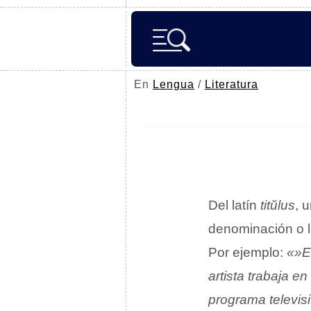
En
Lengua
/
Literatura
Del latín
titŭlus
, 
denominación o la
Por ejemplo:
«»El
artista trabaja e
programa televis