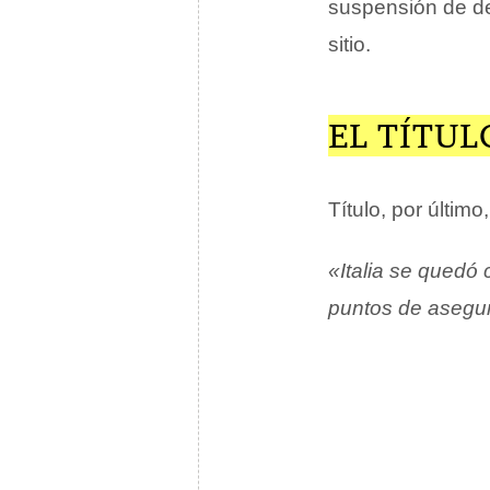
suspensión de d
sitio.
EL TÍTU
Título, por últi
«Italia se quedó 
puntos de asegura