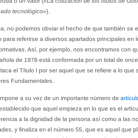
euda o un valor (
«La cotización de los títulos de Go
cado tecnológico»
).
a, no podemos obviar el hecho de que también se 
o para referirse a diversos apartados principales en 
normativas. Así, por ejemplo, nos encontramos con qu
añola de 1978 está conformada por un total de once t
taca el Título I por ser aquel que se refiere a lo que 
res Fundamentales.
compone a su vez de un importante número de
artícul
establecido que aquel empieza en lo que es el artíc
erencia a la dignidad de la persona así como a las n
ades, y finaliza en el número 55, que es aquel que pl