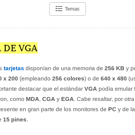
Temas
 DE VGA
as
tarjetas
disponían de una memoria de
256 KB
y po
0 x 200
(empleando
256 colores
) o de
640 x 480
(u
ortante destacar que el estándar
VGA
podía emular 
eron, como
MDA
,
CGA
y
EGA
. Cabe resaltar, por otra
presente en gran parte de los monitores de
PC
y de l
de
15 pines
.