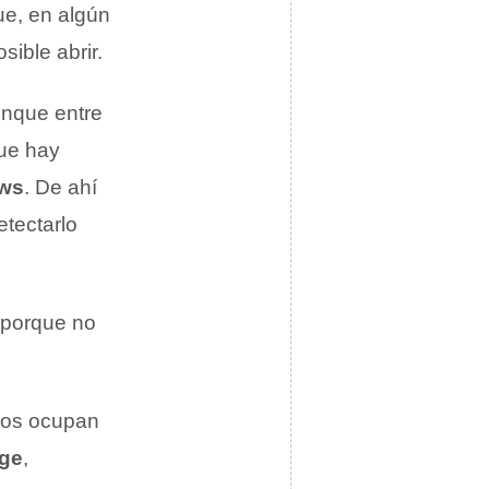
e, en algún
ible abrir.
unque entre
que hay
ws
. De ahí
tectarlo
 porque no
nos ocupan
age
,