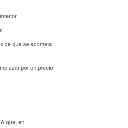
nterior.
r.
tes de que se acometa
mplazar por un precio
GA
que, en