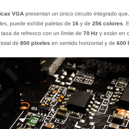
ficas VGA
presentan un único circuito integrado que
les, puede exhibir paletas de
16
y de
256 colores
. 
tasa de refresco con un límite de
70 Hz
y están en 
 total de
800 píxeles
en sentido horizontal y de
600 