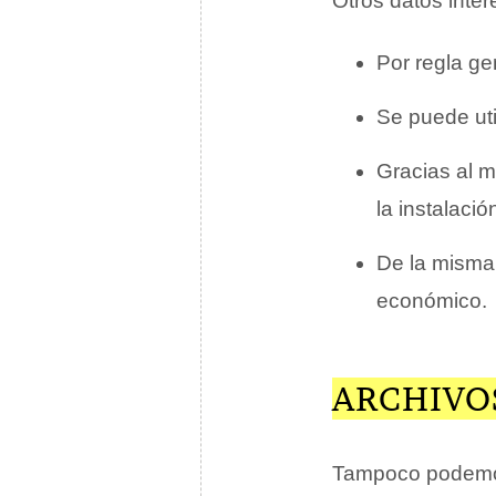
Otros datos inter
Por regla gen
Se puede uti
Gracias al m
la instalaci
De la misma
económico.
ARCHIVO
Tampoco podemos 