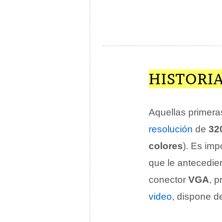
HISTORIA
Aquellas primer
resolución
de
32
colores
). Es imp
que le antecedi
conector
VGA
, 
video
, dispone 