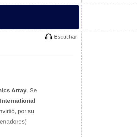
Escuchar
ics Array
. Se
International
virtió, por su
denadores)