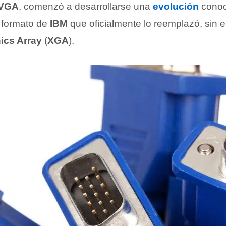
VGA
, comenzó a desarrollarse una
evolución
cono
l formato de
IBM
que oficialmente lo reemplazó, sin 
ics Array
(
XGA
).