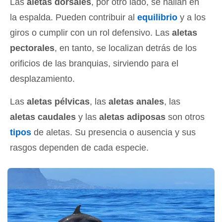
Las
aletas dorsales
, por otro lado, se hallan en
la espalda. Pueden contribuir al
equilibrio
y a los
giros o cumplir con un rol defensivo. Las
aletas
pectorales
, en tanto, se localizan detrás de los
orificios de las branquias, sirviendo para el
desplazamiento.
Las
aletas pélvicas
, las
aletas anales
, las
aletas caudales
y las
aletas adiposas
son otros
tipos
de aletas. Su presencia o ausencia y sus
rasgos dependen de cada especie.