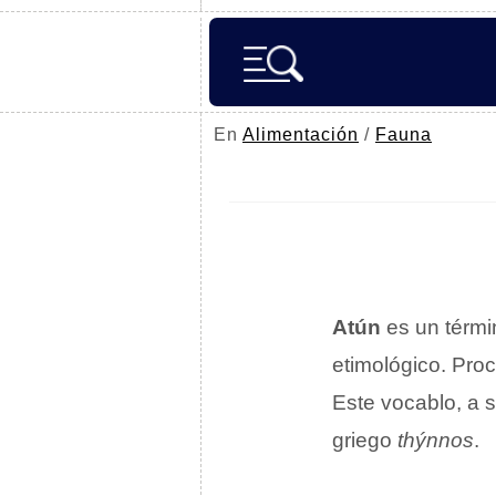
En
Alimentación
/
Fauna
Atún
es un térmi
etimológico. Pro
Este vocablo, a s
griego
thýnnos
.