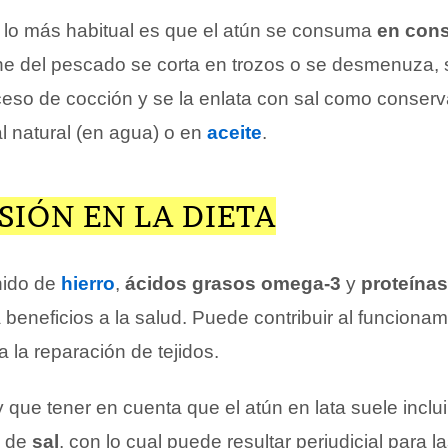
lo más habitual es que el atún se consuma
en con
rne del pescado se corta en trozos o se desmenuza, 
eso de cocción y se la enlata con sal como conser
al natural (en agua) o en
aceite
.
SIÓN EN LA DIETA
nido de
hierro
,
ácidos grasos omega-3
y
proteínas
a beneficios a la salud. Puede contribuir al funciona
a la reparación de tejidos.
que tener en cuenta que el atún en lata suele inclui
a de
sal
, con lo cual puede resultar perjudicial para 