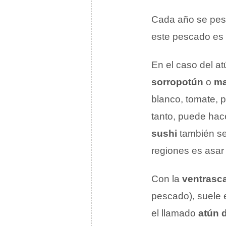
Cada año se pesc
este pescado es 
En el caso del a
sorropotún
o
ma
blanco, tomate, p
tanto, puede hace
sushi
también se
regiones es asar 
Con la
ventrasc
pescado), suele 
el llamado
atún 