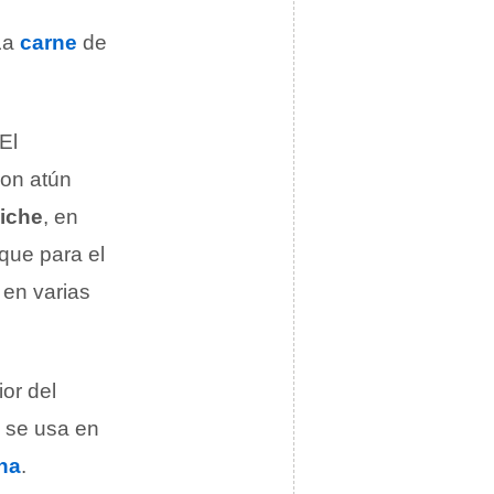
La
carne
de
El
con atún
iche
, en
que para el
 en varias
ior del
n se usa en
ha
.