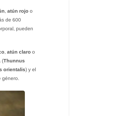
ún
,
atún rojo
o
ás de 600
rporal, pueden
co
,
atún claro
o
a
(
Thunnus
 orientalis
) y el
 género.