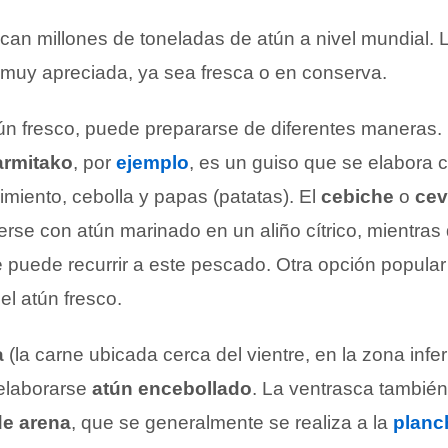
an millones de toneladas de atún a nivel mundial. 
muy apreciada, ya sea fresca o en conserva.
tún fresco, puede prepararse de diferentes maneras. 
rmitako
, por
ejemplo
, es un guiso que se elabora 
imiento, cebolla y papas (patatas). El
cebiche
o
cev
rse con atún marinado en un aliño cítrico, mientras 
 puede recurrir a este pescado. Otra opción popular
el atún fresco.
a
(la carne ubicada cerca del vientre, en la zona infer
elaborarse
atún encebollado
. La ventrasca tambié
de arena
, que se generalmente se realiza a la
planc