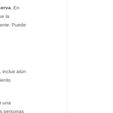
serva
. En
se la
vante. Puede
, incluir atún
miento
r una
las personas