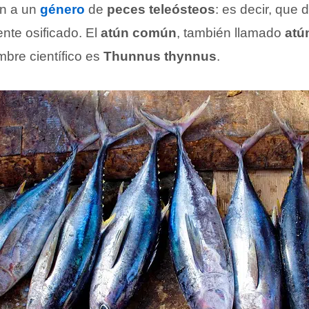
n a un
género
de
peces teleósteos
: es decir, que
nte osificado. El
atún común
, también llamado
atú
bre científico es
Thunnus thynnus
.