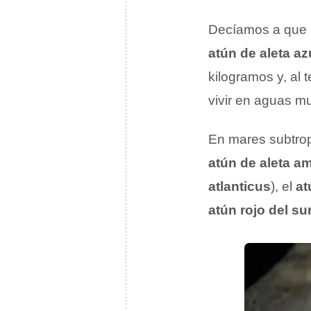
Decíamos a que 
atún de aleta az
kilogramos y, al
vivir en aguas mu
En mares subtrop
atún de aleta am
atlanticus
), el
at
atún rojo del su