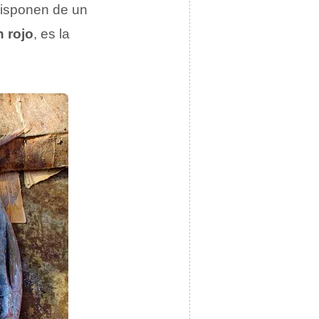
 disponen de un
n rojo
, es la