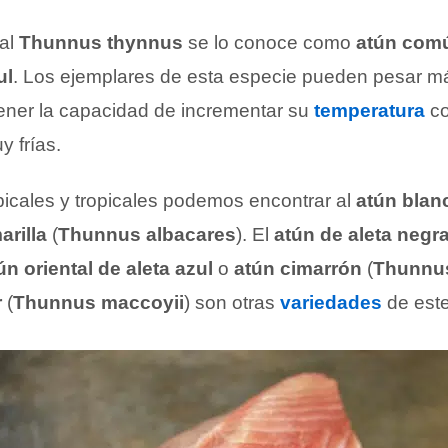
al
Thunnus thynnus
se lo conoce como
atún com
ul
. Los ejemplares de esta especie pueden pesar m
 tener la capacidad de incrementar su
temperatura
co
y frías.
icales y tropicales podemos encontrar al
atún blan
arilla
(
Thunnus albacares
). El
atún de aleta negr
ún oriental de aleta azul
o
atún cimarrón
(
Thunnus
r
(
Thunnus maccoyii
) son otras
variedades
de este