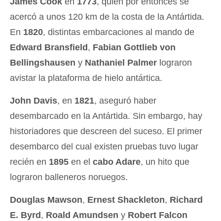
James Cook
en
1773
, quien por entonces se
acercó a unos 120 km de la costa de la Antártida.
En
1820
, distintas embarcaciones al mando de
Edward Bransfield
,
Fabian Gottlieb von
Bellingshausen
y
Nathaniel Palmer
lograron
avistar la plataforma de hielo antártica.
John Davis
, en
1821
, aseguró haber
desembarcado en la Antártida. Sin embargo, hay
historiadores que descreen del suceso. El primer
desembarco del cual existen pruebas tuvo lugar
recién en
1895
en el
cabo Adare
, un hito que
lograron balleneros noruegos.
Douglas Mawson
,
Ernest Shackleton
,
Richard
E. Byrd
,
Roald Amundsen
y
Robert Falcon