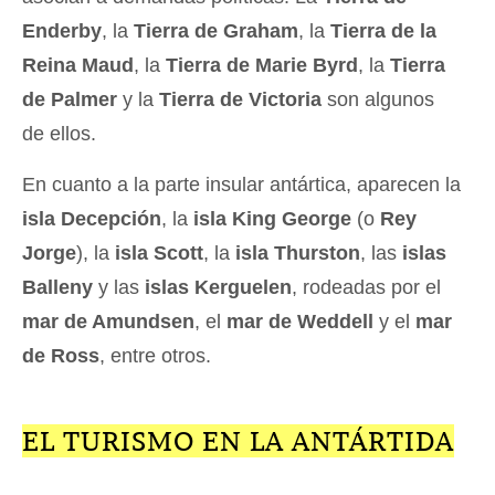
Enderby
, la
Tierra de Graham
, la
Tierra de la
Reina Maud
, la
Tierra de Marie Byrd
, la
Tierra
de Palmer
y la
Tierra de Victoria
son algunos
de ellos.
En cuanto a la parte insular antártica, aparecen la
isla Decepción
, la
isla King George
(o
Rey
Jorge
), la
isla Scott
, la
isla Thurston
, las
islas
Balleny
y las
islas Kerguelen
, rodeadas por el
mar de Amundsen
, el
mar de Weddell
y el
mar
de Ross
, entre otros.
EL TURISMO EN LA ANTÁRTIDA